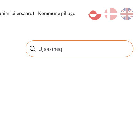
kl-GL
da
en
imi pilersaarut
Kommune pillugu