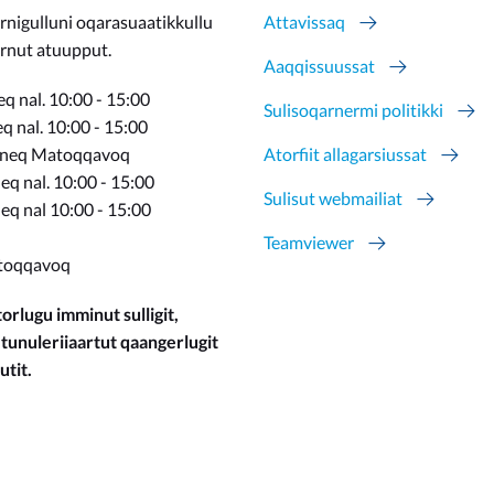
rnigulluni oqarasuaatikkullu
Attavissaq
ernut atuupput.
Aaqqissuussat
q nal. 10:00 - 15:00
Sulisoqarnermi politikki
 nal. 10:00 - 15:00
rneq Matoqqavoq
Atorfiit allagarsiussat
q nal. 10:00 - 15:00
Sulisut webmailiat
eq nal 10:00 - 15:00
Teamviewer
toqqavoq
orlugu imminut sulligit,
 tunuleriiaartut qaangerlugit
utit.