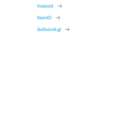
Inatsisit
NemID
Sullissivik.gl