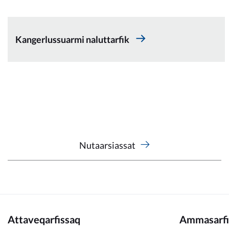
Kommunimi pilersaarut
Kommune pillugu
Kangerlussuarmi naluttarfik
Nutaarsiassat
Attaveqarfissaq
Ammasarfi