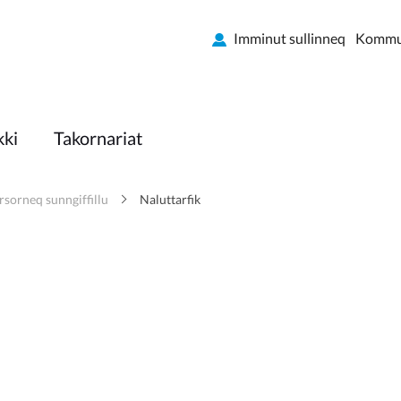
Imminut sullinneq
Kommun
kki
Takornariat
rsorneq sunngiffillu
Naluttarfik