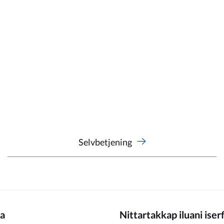
Selvbetjening
a
Nittartakkap iluani iser