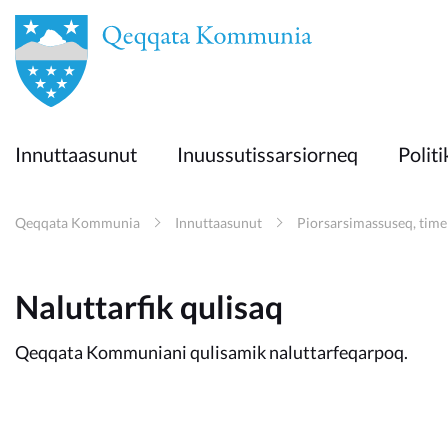
en
Innuttaasunut
Innuttaasunut
Inuussutissarsiorneq
Politi
Inuussutissarsiorneq
Qeqqata Kommunia
Innuttaasunut
Piorsarsimassuseq, time
Politikki
Naluttarfik qulisaq
Takornariat
Qeqqata Kommuniani qulisamik naluttarfeqarpoq.
Imminut sullinneq