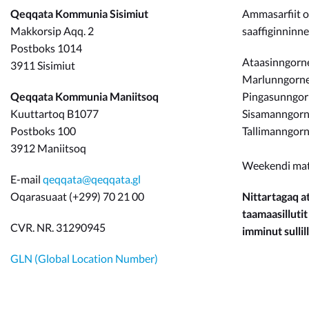
Qeqqata Kommunia Sisimiut
Ammasarfiit o
Makkorsip Aqq. 2
saaffiginninn
Postboks 1014
Ataasinngorne
3911 Sisimiut
Marlunngorneq
Qeqqata Kommunia Maniitsoq
Pingasunngo
Kuuttartoq B1077
Sisamanngorne
Postboks 100
Tallimanngorn
3912 Maniitsoq
Weekendi ma
E-mail
qeqqata@qeqqata.gl
Oqarasuaat (+299) 70 21 00
Nittartagaq at
taamaasillutit
CVR. NR. 31290945
imminut sullill
GLN (Global Location Number)