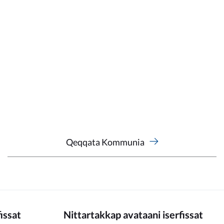
Qeqqata Kommunia
fissat
Nittartakkap avataani iserfissat