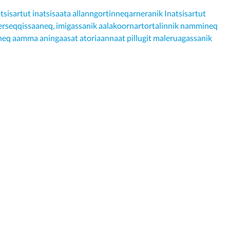
tsisartut inatsisaata allanngortinneqarneranik Inatsisartut
k erseqqissaaneq, imigassanik aalakoornartortalinnik nammineq
aneq aamma aningaasat atoriaannaat pillugit maleruagassanik