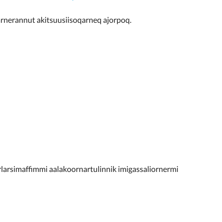
rnerannut akitsuusiisoqarneq ajorpoq.
rlarsimaffimmi aalakoornartulinnik imigassaliornermi