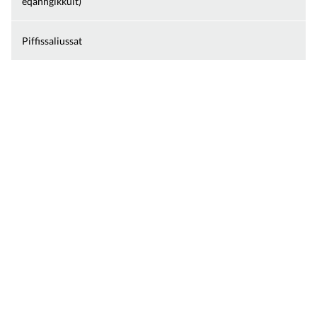
eqanngikkuit)
Piffissaliussat