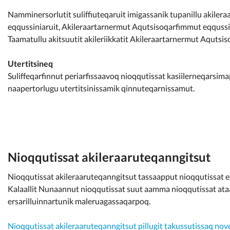
Namminersorlutit suliffiuteqaruit imigassanik tupanillu akilera
eqqussiniaruit, Akileraartarnermut Aqutsisoqarfimmut eqquss
Taamatullu akitsuutit akileriikkatit Akileraartarnermut Aqutsis
Utertitsineq
Suliffeqarfinnut periarfissaavoq nioqqutissat kasiilerneqarsi
naapertorlugu utertitsinissamik qinnuteqarnissamut.
Nioqqutissat akileraaruteqanngitsut
Nioqqutissat akileraaruteqanngitsut tassaapput nioqqutissat eq
Kalaallit Nunaannut nioqqutissat suut aamma nioqqutissat ataa
ersarilluinnartunik maleruagassaqarpoq.
Nioqqutissat akileraaruteqanngitsut pillugit takussutissaq n