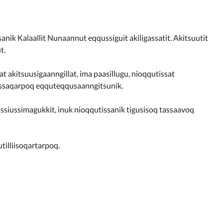
nik Kalaallit Nunaannut eqqussiguit akiligassatit. Akitsuutit
t.
t akitsuusigaanngillat, ima paasillugu, nioqqutissat
issaqarpoq eqquteqqusaanngitsunik.
siussimagukkit, inuk nioqqutissanik tigusisoq tassaavoq
illiisoqartarpoq.