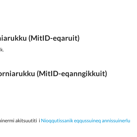
niarukku (MitID-eqaruit)
k.
torniarukku (MitID-eqanngikkuit)
inermi akitsuutiti i
Nioqqutissanik eqqussuineq annissuinerlu