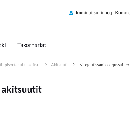
Imminut sullinneq
Kommun
kki
Takornariat
it pisortanullu akiitsut
Akitsuutit
Nioqqutissanik eqqussuinerm
akitsuutit