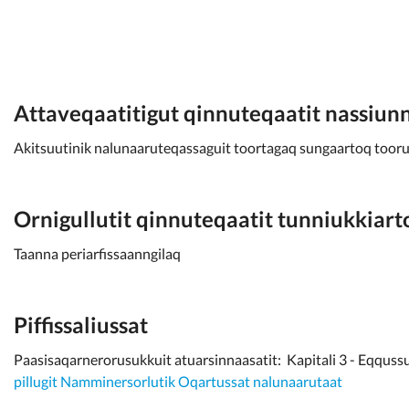
Attaveqaatitigut qinnuteqaatit nassiun
Akitsuutinik nalunaaruteqassaguit toortagaq sungaartoq tooru
Ornigullutit qinnuteqaatit tunniukkiar
Taanna periarfissaanngilaq
Piffissaliussat
Paasisaqarnerorusukkuit atuarsinnaasatit: Kapitali 3 - Eqqussu
pillugit Namminersorlutik Oqartussat nalunaarutaat