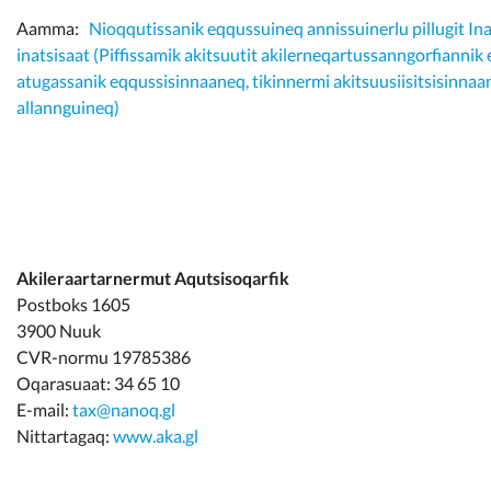
Aamma:
Nioqqutissanik eqqussuineq annissuinerlu pillugit Ina
inatsisaat (Piffissamik akitsuutit akilerneqartussanngorfianni
atugassanik eqqussisinnaaneq, tikinnermi akitsuusiisitsisinna
allannguineq)
Akileraartarnermut Aqutsisoqarfik
Postboks 1605
3900 Nuuk
CVR-normu 19785386
Oqarasuaat: 34 65 10
E-mail:
tax@nanoq.gl
Nittartagaq:
www.aka.gl