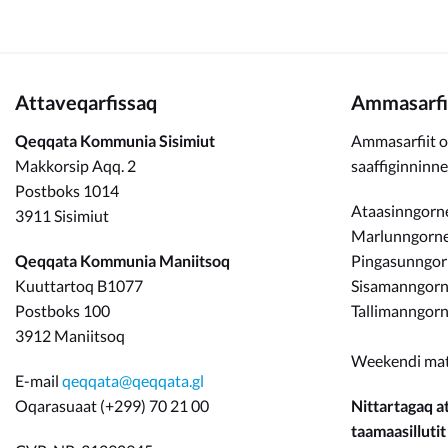
Attaveqarfissaq
Ammasarfi
Qeqqata Kommunia Sisimiut
Ammasarfiit o
Makkorsip Aqq. 2
saaffiginninn
Postboks 1014
Ataasinngorne
3911 Sisimiut
Marlunngorneq
Qeqqata Kommunia Maniitsoq
Pingasunngo
Kuuttartoq B1077
Sisamanngorne
Postboks 100
Tallimanngorn
3912 Maniitsoq
Weekendi ma
E-mail
qeqqata@qeqqata.gl
Oqarasuaat (+299) 70 21 00
Nittartagaq at
taamaasillutit