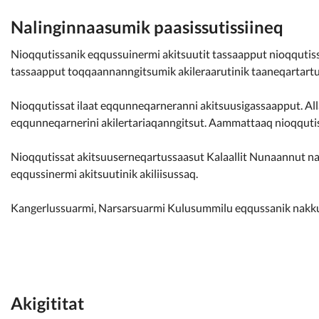
Kommunimi pilersaarut
Nalinginnaasumik paasissutissiineq
Kommune pillugu
Nioqqutissanik eqqussuinermi akitsuutit tassaapput nioqqutissa
tassaapput toqqaannanngitsumik akileraarutinik taaneqartartu
Nioqqutissat ilaat eqqunneqarneranni akitsuusigassaapput. Alla
eqqunneqarnerini akilertariaqanngitsut. Aammattaaq nioqqut
Nioqqutissat akitsuuserneqartussaasut Kalaallit Nunaannut nas
eqqussinermi akitsuutinik akiliisussaq.
Kangerlussuarmi, Narsarsuarmi Kulusummilu eqqussanik nakkut
Akigititat