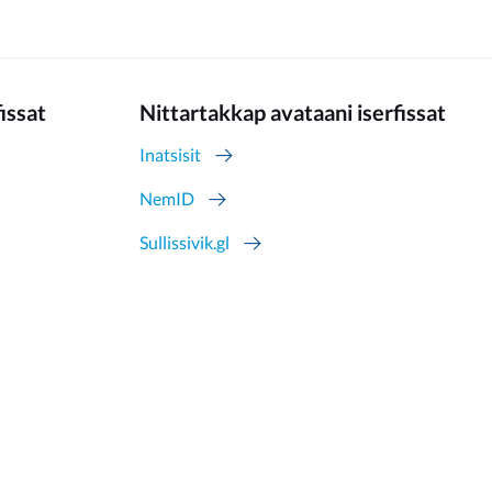
fissat
Nittartakkap avataani iserfissat
Inatsisit
NemID
Sullissivik.gl