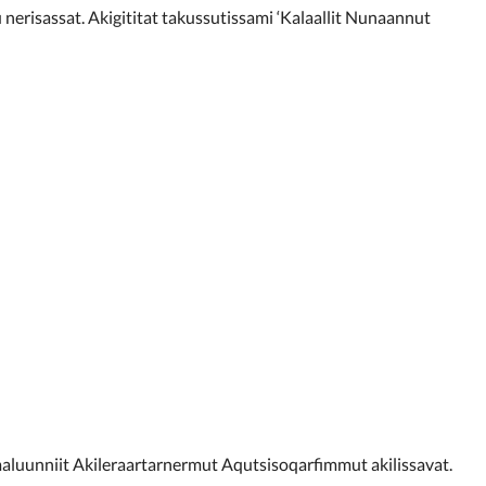
nerisassat. Akigititat takussutissami ‘Kalaallit Nunaannut
luunniit Akileraartarnermut Aqutsisoqarfimmut akilissavat.