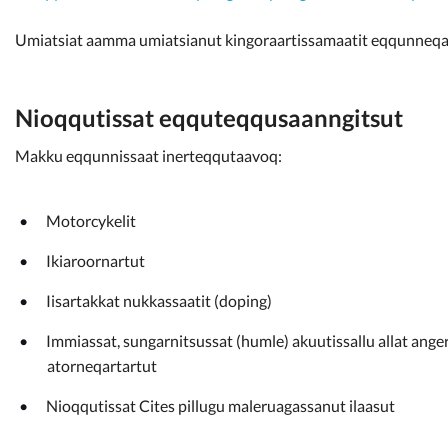
Umiatsiat aamma umiatsianut kingoraartissamaatit eqqunneqa
Nioqqutissat eqquteqqusaanngitsut
Makku eqqunnissaat inerteqqutaavoq:
Motorcykelit
Ikiaroornartut
Iisartakkat nukkassaatit (doping)
Immiassat, sungarnitsussat (humle) akuutissallu allat ange
atorneqartartut
Nioqqutissat Cites pillugu maleruagassanut ilaasut