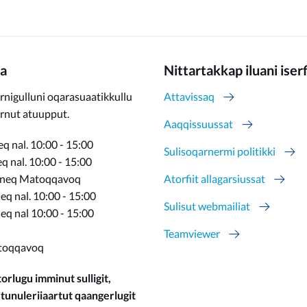
a
Nittartakkap iluani iser
rnigulluni oqarasuaatikkullu
Attavissaq
ernut atuupput.
Aaqqissuussat
q nal. 10:00 - 15:00
Sulisoqarnermi politikki
 nal. 10:00 - 15:00
rneq Matoqqavoq
Atorfiit allagarsiussat
q nal. 10:00 - 15:00
Sulisut webmailiat
eq nal 10:00 - 15:00
Teamviewer
toqqavoq
orlugu imminut sulligit,
 tunuleriiaartut qaangerlugit