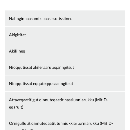
Nalinginnaasumik paasissutissiineq
Akigititat
Akiliineq
Nioqqutissat akileraaruteqanngitsut
Nioqqutissat eqquteqqusaanngitsut
Attaveqaatitigut qinnuteqaatit nassiunniarukku (MitID-
eqaruit)
Ornigullutit qinnuteqaatit tunniukkiartorniarukku (MitID-