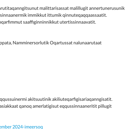
arutitaqanngitsunut malittarisassat malillugit annertunerusunik
isinnaanermik immikkut ittumik qinnuteqaqqaassaatit.
oqarfimmut saaffiginninnikkut utertissinnaavatit.
mappata, Namminersorlutik Oqartussat nalunaarutaat
qussuinermi akitsuutinik akiliuteqarfigisariaqanngisatit.
siakkaat qanoq amerlatigisut eqqussinnaaneritit pillugit
ovember 2024-imeersoq