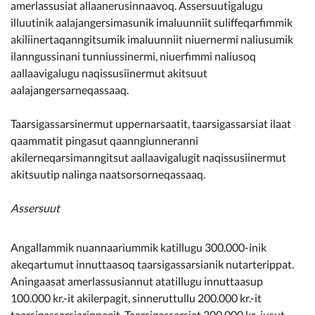
amerlassusiat allaanerusinnaavoq. Assersuutigalugu
illuutinik aalajangersimasunik imaluunniit suliffeqarfimmik
akiliinertaqanngitsumik imaluunniit niuernermi naliusumik
ilanngussinani tunniussinermi, niuerfimmi naliusoq
aallaavigalugu naqissusiinermut akitsuut
aalajangersarneqassaaq.
Taarsigassarsinermut uppernarsaatit, taarsigassarsiat ilaat
qaammatit pingasut qaanngiunneranni
akilerneqarsimanngitsut aallaavigalugit naqissusiinermut
akitsuutip nalinga naatsorsorneqassaaq.
Assersuut
Angallammik nuannaariummik katillugu 300.000-inik
akeqartumut innuttaasoq taarsigassarsianik nutarterippat.
Aningaasat amerlassusiannut atatillugu innuttaasup
100.000 kr.-it akilerpagit, sinneruttullu 200.000 kr.-it
taarsigassarsiarippagit. Taarsigassarsiat 200.000 kr.-iusut