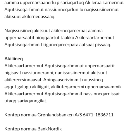
aamma uppernarsaanerlu pisariaqartoq Akileraartarnermut
Aqutsisoqarfimmut nassiunneqarlunilu naqissusiinermut
akitsuut akilerneqassaaq.
Naqissusiineq akitsuut akilerneqareerpat aamma
uppernarsaatit pioqqaartut taakku Akileraartarnermut
Aqutsisoqarfimmit tiguneqareerpata aatsaat pissaaq.
Akiliineq
Akileraartarnermut Aqutsisoqarfimmut uppernarsaatit
pigisavit nassiunneranni, naqissusiinermut akitsuut
akilereersinnaavat. Aningaaserivimmit nuussineq
aqqutigalugu akiliiguit, akiliuteqarnermi uppernarsaammik
Akileraartarnermut Aqutsisoqarfimmit nassinneqarnissat
utaqqisariaqanngilat.
Kontop normua Grønlandsbanken A/S 6471-1836711
Kontop normua BankNordik