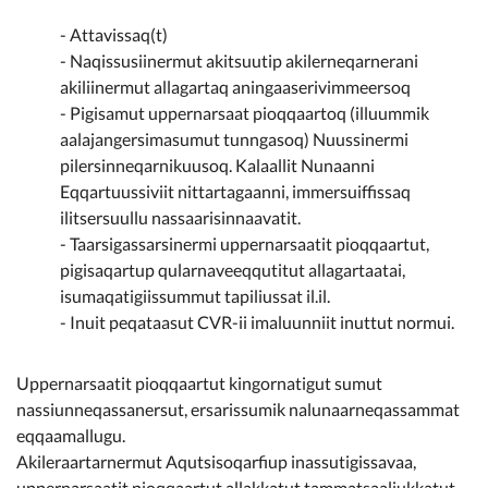
- Attavissaq(t)
- Naqissusiinermut akitsuutip akilerneqarnerani
akiliinermut allagartaq aningaaserivimmeersoq
- Pigisamut uppernarsaat pioqqaartoq (illuummik
aalajangersimasumut tunngasoq) Nuussinermi
pilersinneqarnikuusoq. Kalaallit Nunaanni
Eqqartuussiviit nittartagaanni, immersuiffissaq
ilitsersuullu nassaarisinnaavatit.
- Taarsigassarsinermi uppernarsaatit pioqqaartut,
pigisaqartup qularnaveeqqutitut allagartaatai,
isumaqatigiissummut tapiliussat il.il.
- Inuit peqataasut CVR-ii imaluunniit inuttut normui.
Uppernarsaatit pioqqaartut kingornatigut sumut
nassiunneqassanersut, ersarissumik nalunaarneqassammat
eqqaamallugu.
Akileraartarnermut Aqutsisoqarfiup inassutigissavaa,
uppernarsaatit pioqqaartut allakkatut tammatsaaliukkatut