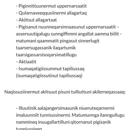
- Piginnittuunermut uppernarsaatit
- Qularnaveeqqusiinermi allagartaq
- Akiitsut allagartaat
- Pigisanut nuunneqarsinnaasunut uppernarsaatit –
assersuutigalugu sunngiffimmi angallat aamma biilit -
matumani qaammatit pingasut sinnerlugit
taarsersugassanik ilaqartumik
taarsigassarsisoqarsimatillugu
- Aktiaatit
- Isumaqatigiissummut tapiliussaq
(isumaqatigiissutinut tapiliussaq)
Naqissusiinermut akitsuut pisuni tulliuttuni akilerneqassaaq:
- Illuutinik aalajangersimasunik niueruteqarnermi
imaluunniit tunniussinermi. Matumunnga ilanngullugu
nammineq inuugallartilluni qitornanut pigisanik
tunniussineq.