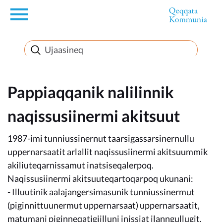
en
Innuttaasunut
Inuussutissarsiorneq
Pappiaqqanik nalilinnik
naqissusiinermi akitsuut
Politikki
1987-imi tunniussinernut taarsigassarsinernullu
Takornariat
uppernarsaatit arlallit naqissusiinermi akitsuummik
akiliuteqarnissamut inatsiseqalerpoq.
Naqissusiinermi akitsuuteqartoqarpoq ukunani:
- Illuutinik aalajangersimasunik tunniussinermut
Imminut sullinneq
(piginnittuunermut uppernarsaat) uppernarsaatit,
matumani piginneqatigiilluni inissiat ilanngullugit.