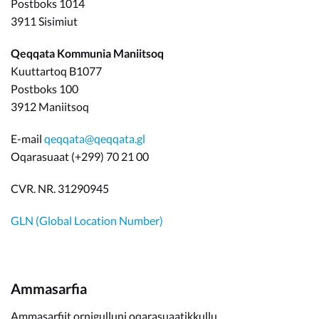
Postboks 1014
3911 Sisimiut
Qeqqata Kommunia Maniitsoq
Kuuttartoq B1077
Postboks 100
3912 Maniitsoq
E-mail
qeqqata@qeqqata.gl
Oqarasuaat (+299) 70 21 00
CVR. NR. 31290945
GLN (Global Location Number)
Ammasarfia
Ammasarfiit ornigulluni oqarasuaatikkullu