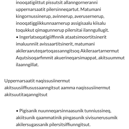
inooqatigiittut pissutsit allanngorneranni
uppernarsaatit pilersinneqartut. Matumani
kingornussinerup, avinnerup, averusernerup,
inooqatiggiikkunnaarnerup assigisaalu kiisalu
toqukkut qimagunnerup pilersitai ilanngullugit.
• Ingerlatseqatigiiffinnik ataatsimoortitsinerit
imaluunniit avissaartitsinerit, matumani
akileraaruteqartoqassanngitsoq Akileraartarnermut
Aqutsisoqarfimmit akuerineqarsimappat, akitsuummut
ilaanngillat.
Uppernarsaatit naqissusiinermut
akitsuusiiffiusussaanngitsut aamma naqissusiinermut
akitsuutitaqanngitsut
• Pigisanik nuunneqarsinnaasunik tunniussineq,
akiitsunik qaammatinik pingasunik sivisunerusumik
akilersugassanik pilersitsiffiunngitsut.