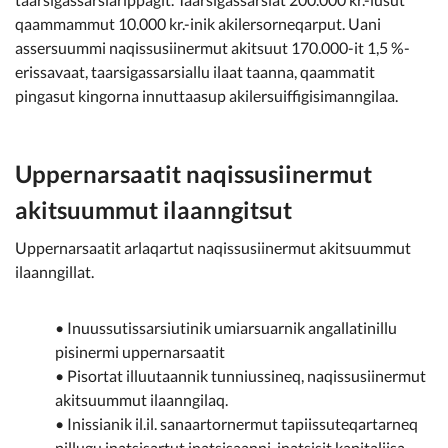
qaammammut 10.000 kr.-inik akilersorneqarput. Uani
assersuummi naqissusiinermut akitsuut 170.000-it 1,5 %-
erissavaat, taarsigassarsiallu ilaat taanna, qaammatit
pingasut kingorna innuttaasup akilersuiffigisimanngilaa.
Uppernarsaatit naqissusiinermut
akitsuummut ilaanngitsut
Uppernarsaatit arlaqartut naqissusiinermut akitsuummut
ilaanngillat.
• Inuussutissarsiutinik umiarsuarnik angallatinillu
pisinermi uppernarsaatit
• Pisortat illuutaannik tunniussineq, naqissusiinermut
akitsuummut ilaanngilaq.
• Inissianik il.il. sanaartornermut tapiissuteqartarneq
pillugu inatsisartut inatsisaanni, inatsisit kapitaliisa