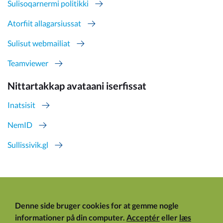
Sulisoqarnermi politikki
Atorfiit allagarsiussat
Sulisut webmailiat
Teamviewer
Nittartakkap avataani iserfissat
Inatsisit
NemID
Sullissivik.gl
Denne side bruger cookies for at gemme nogle
informationer på din computer.
Acceptér
eller
læs