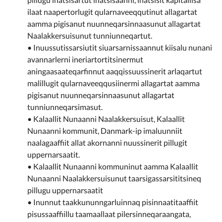
ilaat naapertorlugit qularnaveeqqutinut allagartat
aamma pigisanut nuunneqarsinnaasunut allagartat
Naalakkersuisunut tunniunneqartut.
• Inuussutissarsiutit siuarsarnissaannut kiisalu nunani
avannarlerni ineriartortitsinermut
aningaasaateqarfinnut aaqqissuussinerit arlaqartut
malillugit qularnaveeqqusiinermi allagartat aamma
pigisanut nuunneqarsinnaasunut allagartat
tunniunneqarsimasut.
• Kalaallit Nunaanni Naalakkersuisut, Kalaallit
Nunaanni kommunit, Danmark-ip imaluunniit
naalagaaffiit allat akornanni nuussinerit pillugit
uppernarsaatit.
• Kalaallit Nunaanni kommuninut aamma Kalaallit
Nunaanni Naalakkersuisunut taarsigassarsititsineq
pillugu uppernarsaatit
• Inunnut taakkununngarluinnaq pisinnaatitaaffiit
pisussaaffiillu taamaallaat pilersinneqaraangata,