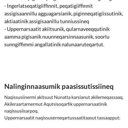
Kommunimi pilersaarut
- Ingerlatseqatigiiffinnit, peqatigiiffinnit
assigisaannillu agguagarsianik, piginneqatigiissutinik,
Kommune pillugu
aktiaatinik assigisaanillu tunniussineq
- Uppernarsaatit akiitsunik, qularnaveeqqutinik
aamma pigisanik nuunneqarsinnaasunik, soorlu
sunngiffimmi angallatinik nalunaaruteqartut.
Nalinginnaasumik paasissutissiineq
Naqissusiinermi akitsuut Nunatta karsianut akilerneqassaaq.
Akileraartarnermut Aqutsisoqarfik uppernarsaatinik
naqissusiisarpoq.
Uppernarsaatit naqissuserneqartussaatitaasut tassaapput: