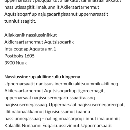
nassiutissagitit. Imaluunniit Akileraartarnermut
Aqutsisoqarfiup najugaqarfigisaanut uppernarsaatit
tunniutissagitit.
Allakkanik nassiussinikkut
Akileraartarnermut Aqutsisoqarfik
Intaleeqqap Aqqutaa nr. 1
Postboks 1605
3900 Nuuk
Nassiussinerup akiliinerullu kingorna
Uppernarsaatit naqissusiinermullu akitsuummik akiliineq
Akileraartarnermut Aqutsisoqarfiup tigoreerpagit,
uppernarsaat naqissuserneqartussaatitaasoq
naqissuserneqassaaq. Uppernarsaat naqissuserneqareerpat,
illit nalunaakkannut tigusisussamut taanna
nassiunneqassaaq – nalinginnaasarpoq ilinnut imaluunniit
Kalaallit Nunaanni Eqqartuussivinnut. Uppernarsaatit