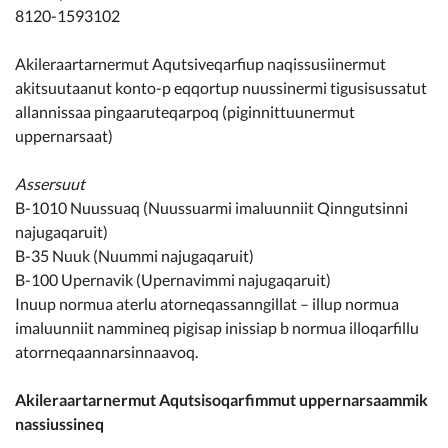
8120-1593102
Akileraartarnermut Aqutsiveqarfiup naqissusiinermut
akitsuutaanut konto-p eqqortup nuussinermi tigusisussatut
allannissaa pingaaruteqarpoq (piginnittuunermut
uppernarsaat)
Assersuut
B-1010 Nuussuaq (Nuussuarmi imaluunniit Qinngutsinni
najugaqaruit)
B-35 Nuuk (Nuummi najugaqaruit)
B-100 Upernavik (Upernavimmi najugaqaruit)
Inuup normua aterlu atorneqassanngillat – illup normua
imaluunniit nammineq pigisap inissiap b normua illoqarfillu
atorrneqaannarsinnaavoq.
Akileraartarnermut Aqutsisoqarfimmut uppernarsaammik
nassiussineq