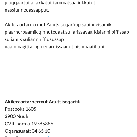
pioqqaartut allakkatut tammatsaaliukkatut
nassiunneqassapput.
Akileraartarnermut Aqutsisoqarfiup sapinngisamik
piaarnerpaamik qinnuteqaat suliarissavaa, kisianni piffissap
suliamik suliarinniffiusussap
naammagittarfigineqarnissaanut pisinnaatilluni.
Akileraartarnermut Aqutsisoqarfik
Postboks 1605
3900 Nuuk
CVR-normu 19785386
Oqarasuaat: 34 65 10