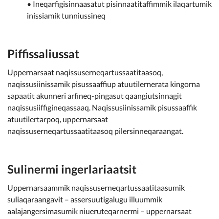
• Ineqarfigisinnaasatut pisinnaatitaffimmik ilaqartumik
inissiamik tunniussineq
Piffissaliussat
Uppernarsaat naqissuserneqartussaatitaasoq,
naqissusiinissamik pisussaaffiup atuutilernerata kingorna
sapaatit akunneri arfineq-pingasut qaangiutsinnagit
naqissusiiffigineqassaaq. Naqissusiinissamik pisussaaffik
atuutilertarpoq, uppernarsaat
naqissuserneqartussaatitaasoq pilersinneqaraangat.
Sulinermi ingerlariaatsit
Uppernarsaammik naqissuserneqartussaatitaasumik
suliaqaraangavit – assersuutigalugu illuummik
aalajangersimasumik niueruteqarnermi – uppernarsaat