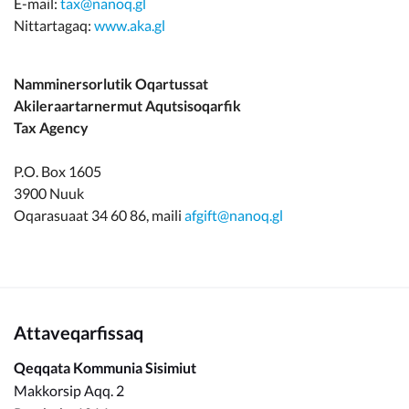
E-mail:
tax@nanoq.gl
Nittartagaq:
www.aka.gl
Namminersorlutik Oqartussat
Akileraartarnermut Aqutsisoqarfik
Tax Agency
P.O. Box 1605
3900 Nuuk
Oqarasuaat 34 60 86, maili
afgift@nanoq.gl
Attaveqarfissaq
Qeqqata Kommunia Sisimiut
Makkorsip Aqq. 2