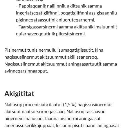
- Pappiaqqanik nalilinnik, akiitsunik aamma
ingerlatseqatigiiffinni, peqatigiiffinni assigisaannilu
piginneqataassutinik niueruteqarnermi.
- Taarsigassarsinermi aamma akiitsunik imaluunniit
qularnaveeqqutinik pilersitsinermi.
Pisinermut tunisinermullu isumaqatigiissutit, kina
naqissusiinermut akitsuummut akiliissanersoq.
Naqissusiinermut akitsuummut aningaasartuutit aamma
avinneqarsinnaapput.
Akigititat
Naliusup procent-iata ilaatut (1,5 %) naqissusiinermut
akitsuut naatsorsorneqassaaq. Naliusoq tassaavoq
niuernemi naliusoq. Taanna pisinermi aningaasat
amerlassuserikkajuppaat, kisianni pisut ilaanni aningaasat