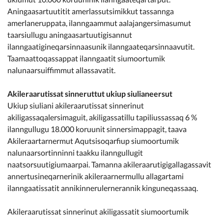
Aningaasartuutitit amerlassutsimikkut tassannga
amerlaneruppata, ilanngaammut aalajangersimasumut
taarsiullugu aningaasartuutigisannut
ilanngaatigineqarsinnaasunik ilanngaateqarsinnaavutit.
Taamaattoqassappat ilanngaatit siumoortumik
nalunaarsuiffimmut allassavatit.
Akileraarutissat sinneruttut ukiup siulianeersut
Ukiup siuliani akileraarutissat sinnerinut
akiligassaqalersimaguit, akiligassatillu tapiliussassaq 6 %
ilanngullugu 18.000 koruunit sinnersimappagit, taava
Akileraartarnermut Aqutsisoqarfiup siumoortumik
nalunaarsortinninni taakku ilanngullugit
naatsorsuutigiumaarpai. Tamanna akileraarutigigallagassavit
annertusineqarnerinik akileraarnermullu allagartami
ilanngaatissatit annikinnerulernerannik kinguneqassaaq.
Akileraarutissat sinnerinut akiligassatit siumoortumik