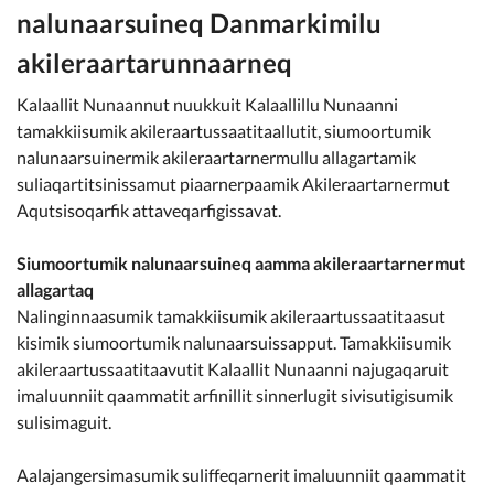
nalunaarsuineq Danmarkimilu
akileraartarunnaarneq
Kalaallit Nunaannut nuukkuit Kalaallillu Nunaanni
tamakkiisumik akileraartussaatitaallutit, siumoortumik
nalunaarsuinermik akileraartarnermullu allagartamik
suliaqartitsinissamut piaarnerpaamik Akileraartarnermut
Aqutsisoqarfik attaveqarfigissavat.
Siumoortumik nalunaarsuineq aamma akileraartarnermut
allagartaq
Nalinginnaasumik tamakkiisumik akileraartussaatitaasut
kisimik siumoortumik nalunaarsuissapput. Tamakkiisumik
akileraartussaatitaavutit Kalaallit Nunaanni najugaqaruit
imaluunniit qaammatit arfinillit sinnerlugit sivisutigisumik
sulisimaguit.
Aalajangersimasumik suliffeqarnerit imaluunniit qaammatit