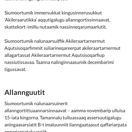
Siumoortumik immersukkat kingusinnerusukkut
‘Akileraarutikka’ aqqutigalugu allanngortissinnaavat,
skattekort-imillu nutaamik nassinneqarumaarlutit.
Siumoortumik nalunaarsuiffik Akileraartarnermut
Aqutsisoqarfimmit suliarineqareerpat akileraartarnermut
allagartassat Akileraartarnermut Aqutsisoqarfiup
nassiutissavaa. Taanna nalinginnaasumik decembarimi
tigussavat.
Allannguutit
Siumoortumik nalunaarsuinerit
allanngortittuaannarsinnaavat – aamma novembarip ulluisa
15-iata kingorna. Tamannalu tulluassaaq assersuutigalugu
aningaasarsiatit B-t imaluunniit ilanngaataasut qaffariarpata
appariarpataluunniit.