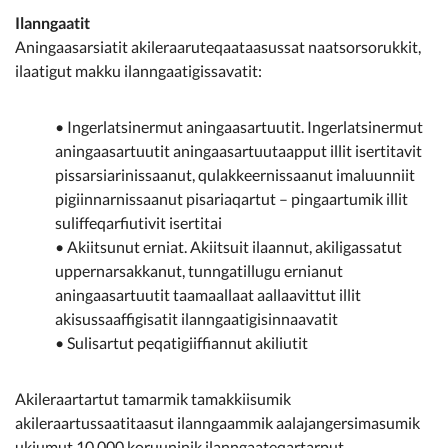
Ilanngaatit
Aningaasarsiatit akileraaruteqaataasussat naatsorsorukkit,
ilaatigut makku ilanngaatigissavatit:
• Ingerlatsinermut aningaasartuutit. Ingerlatsinermut
aningaasartuutit aningaasartuutaapput illit isertitavit
pissarsiarinissaanut, qulakkeernissaanut imaluunniit
pigiinnarnissaanut pisariaqartut – pingaartumik illit
suliffeqarfiutivit isertitai
• Akiitsunut erniat. Akiitsuit ilaannut, akiligassatut
uppernarsakkanut, tunngatillugu ernianut
aningaasartuutit taamaallaat aallaavittut illit
akisussaaffigisatit ilanngaatigisinnaavatit
• Sulisartut peqatigiiffiannut akiliutit
Akileraartartut tamarmik tamakkiisumik
akileraartussaatitaasut ilanngaammik aalajangersimasumik
ukiumut 10.000 koruuninik ilanngaateqartarput.