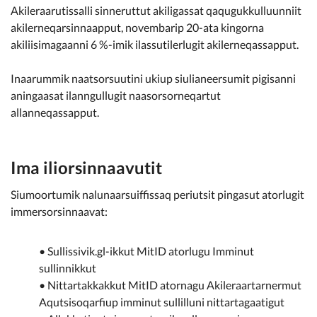
Akileraarutissalli sinneruttut akiligassat qaqugukkulluunniit
akilerneqarsinnaapput, novembarip 20-ata kingorna
akiliisimagaanni 6 %-imik ilassutilerlugit akilerneqassapput.
Inaarummik naatsorsuutini ukiup siulianeersumit pigisanni
aningaasat ilanngullugit naasorsorneqartut
allanneqassapput.
Ima iliorsinnaavutit
Siumoortumik nalunaarsuiffissaq periutsit pingasut atorlugit
immersorsinnaavat:
• Sullissivik.gl-ikkut MitID atorlugu Imminut
sullinnikkut
• Nittartakkakkut MitID atornagu Akileraartarnermut
Aqutsisoqarfiup imminut sullilluni nittartagaatigut