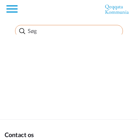
en
Borger
Erhverv
Politik
Turisme
Kommuneplanen
Contact os