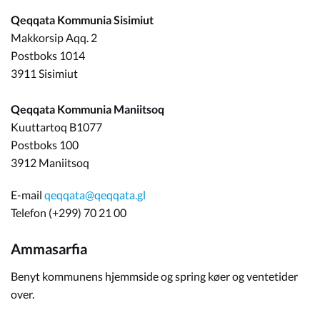
Qeqqata Kommunia Sisimiut
Om_kommunen
Makkorsip Aqq. 2
Postboks 1014
3911 Sisimiut
Qeqqata Kommunia Maniitsoq
Kuuttartoq B1077
Postboks 100
3912 Maniitsoq
E-mail
qeqqata@qeqqata.gl
Telefon (+299) 70 21 00
Ammasarfia
Benyt kommunens hjemmside og spring køer og ventetider
over.