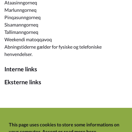
Ataasinngorneq
Marlunngorneq
Pinqasunngorneq
Sisamanngorneq
Tallimanngorneq
Weekendi matoqqavoq
Abningstiderne gælder for fysiske og telefoniske
henvendelser.
Interne links
Eksterne links
This page uses cookies to store some informations on
your computer.
Accept
or
read more here
.