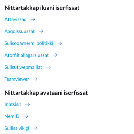
Nittartakkap iluani iserfissat
Attavissaq
Aaqqissuussat
Sulisoqarnermi politikki
Atorfiit allagarsiussat
Sulisut webmailiat
Teamviewer
Nittartakkap avataani iserfissat
Inatsisit
NemID
Sullissivik.gl