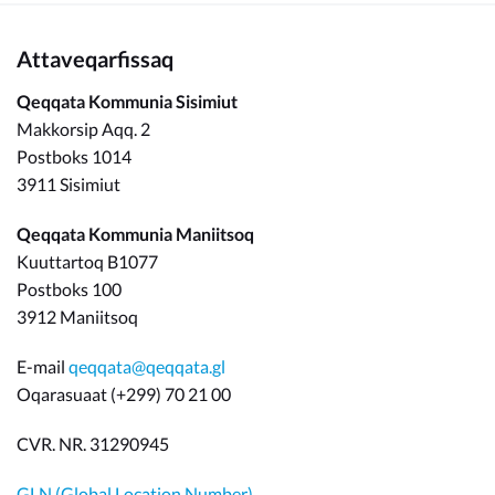
Attaveqarfissaq
Qeqqata Kommunia Sisimiut
Makkorsip Aqq. 2
Postboks 1014
3911 Sisimiut
Qeqqata Kommunia Maniitsoq
Kuuttartoq B1077
Postboks 100
3912 Maniitsoq
E-mail
qeqqata@qeqqata.gl
Oqarasuaat (+299) 70 21 00
CVR. NR. 31290945
GLN (Global Location Number)