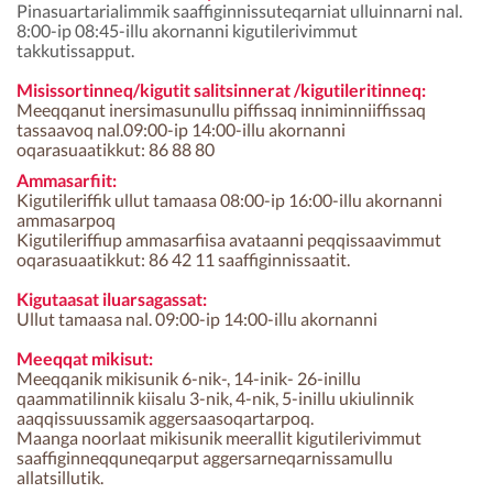
Kommunimi pilersaarut
Pinasuartarialimmik saaffiginnissuteqarniat ulluinnarni nal.
8:00-ip 08:45-illu akornanni kigutilerivimmut
takkutissapput.
Kommune pillugu
Misissortinneq/kigutit salitsinnerat /kigutileritinneq:
Meeqqanut inersimasunullu piffissaq inniminniiffissaq
tassaavoq nal.09:00-ip 14:00-illu akornanni
oqarasuaatikkut: 86 88 80
Ammasarfiit:
Kigutileriffik ullut tamaasa 08:00-ip 16:00-illu akornanni
ammasarpoq
Kigutileriffiup ammasarfiisa avataanni peqqissaavimmut
oqarasuaatikkut: 86 42 11 saaffiginnissaatit.
Kigutaasat iluarsagassat:
Ullut tamaasa nal. 09:00-ip 14:00-illu akornanni
Meeqqat mikisut:
Meeqqanik mikisunik 6-nik-, 14-inik- 26-inillu
qaammatilinnik kiisalu 3-nik, 4-nik, 5-inillu ukiulinnik
aaqqissuussamik aggersaasoqartarpoq.
Maanga noorlaat mikisunik meerallit kigutilerivimmut
saaffiginneqquneqarput aggersarneqarnissamullu
allatsillutik.