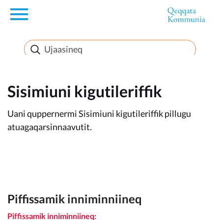
en
Innuttaasunut
Inuussutissarsiorneq
Sisimiuni kigutileriffik
Uani quppernermi Sisimiuni kigutileriffik pillugu
Politikki
atuagaqarsinnaavutit.
Takornariat
Imminut sullinneq
Piffissamik inniminniineq
Piffissamik inniminniineq: