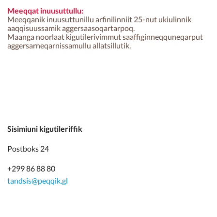
Meeqqat inuusuttullu:
Meeqqanik inuusuttunillu arfinilinniit 25-nut ukiulinnik
aaqqisuussamik aggersaasoqartarpoq.
Maanga noorlaat kigutilerivimmut saaffiginneqquneqarput
aggersarneqarnissamullu allatsillutik.
Sisimiuni kigutileriffik
Postboks 24
+299 86 88 80
tandsis@peqqik.gl