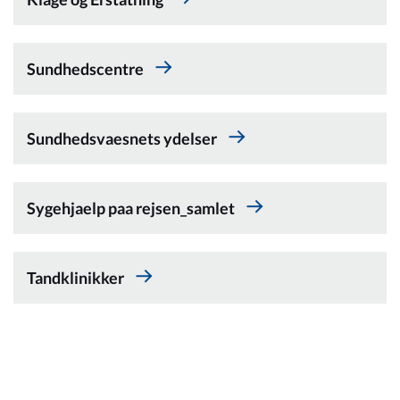
Om_kommunen
Sundhedscentre
Sundhedsvaesnets ydelser
Sygehjaelp paa rejsen_samlet
Tandklinikker