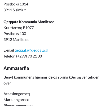
Postboks 1014
3911 Sisimiut
Qeqqata Kommunia Maniitsoq
Kuuttartoq B1077
Postboks 100
3912 Maniitsoq
E-mail
qeqqata@qeqqata.gl
Telefon (+299) 70 21 00
Ammasarfia
Benyt kommunens hjemmside og spring køer og ventetider
over.
Ataasinngorneq
Marlunngorneq
Pinqasunngorneq