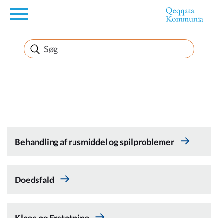
en
Borger
Erhverv
Politik
Behandling af rusmiddel og spilproblemer
Turisme
Doedsfald
Kommuneplanen
Klage og Erstatning