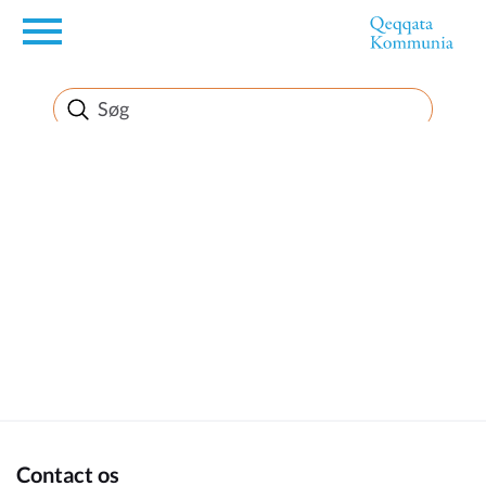
en
Borger
Erhverv
Politik
Turisme
Kommuneplanen
Contact os