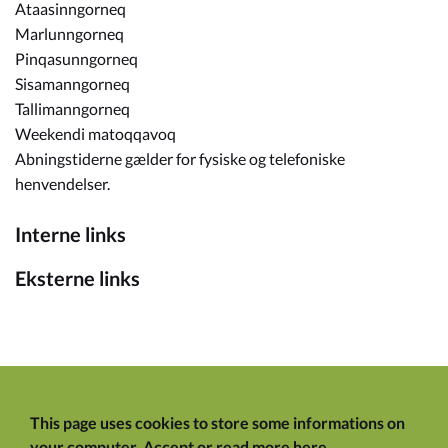
Ataasinngorneq
Marlunngorneq
Pinqasunngorneq
Sisamanngorneq
Tallimanngorneq
Weekendi matoqqavoq
Abningstiderne gælder for fysiske og telefoniske
henvendelser.
Interne links
Eksterne links
This page uses cookies to store some informations on
your computer.
Accept
or
read more here
.