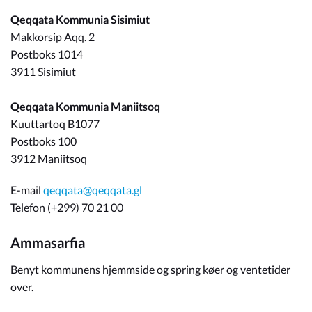
Qeqqata Kommunia Sisimiut
Om_kommunen
Makkorsip Aqq. 2
Postboks 1014
3911 Sisimiut
Qeqqata Kommunia Maniitsoq
Kuuttartoq B1077
Postboks 100
3912 Maniitsoq
E-mail
qeqqata@qeqqata.gl
Telefon (+299) 70 21 00
Ammasarfia
Benyt kommunens hjemmside og spring køer og ventetider
over.