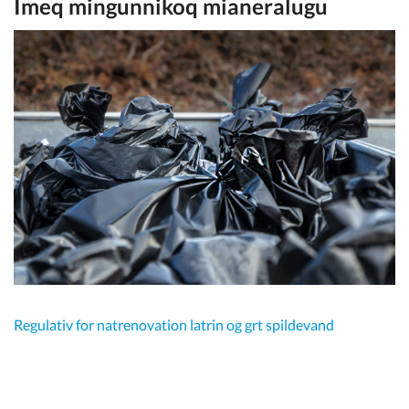
Imeq mingunnikoq mianeralugu
Kommunimi pilersaarut
Kommune pillugu
Regulativ for natrenovation latrin og grt spildevand