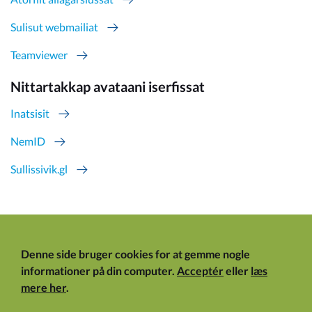
Sulisut webmailiat
Teamviewer
Nittartakkap avataani iserfissat
Inatsisit
NemID
Sullissivik.gl
Denne side bruger cookies for at gemme nogle
informationer på din computer.
Acceptér
eller
læs
mere her
.