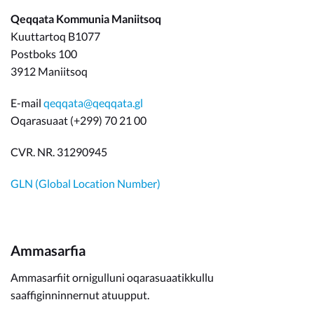
Qeqqata Kommunia Maniitsoq
Kuuttartoq B1077
Postboks 100
3912 Maniitsoq
E-mail
qeqqata@qeqqata.gl
Oqarasuaat (+299) 70 21 00
CVR. NR. 31290945
GLN (Global Location Number)
Ammasarfia
Ammasarfiit ornigulluni oqarasuaatikkullu
saaffiginninnernut atuupput.