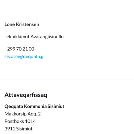
Lone Kristensen
Teknikkimut Avatangiisinullu
+299 70 21 00
sis.otm@qeqqata.gl
Attaveqarfissaq
Qeqqata Kommunia Sisimiut
Makkorsip Aqq. 2
Postboks 1014
3911 Sisimiut