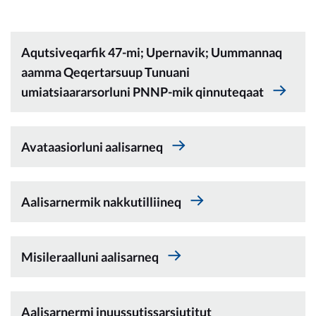
Kommunimi pilersaarut
Kommune pillugu
Aqutsiveqarfik 47-mi; Upernavik; Uummannaq
aamma Qeqertarsuup Tunuani
umiatsiaararsorluni PNNP-mik qinnuteqaat
Avataasiorluni aalisarneq
Aalisarnermik nakkutilliineq
Misileraalluni aalisarneq
Aalisarnermi inuussutissarsiutitut