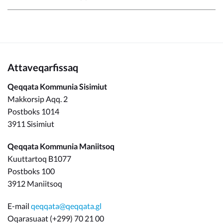
Attaveqarfissaq
Qeqqata Kommunia Sisimiut
Makkorsip Aqq. 2
Postboks 1014
3911 Sisimiut
Qeqqata Kommunia Maniitsoq
Kuuttartoq B1077
Postboks 100
3912 Maniitsoq
E-mail
qeqqata@qeqqata.gl
Oqarasuaat (+299) 70 21 00