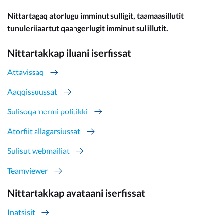
Nittartagaq atorlugu imminut sulligit, taamaasillutit
tunuleriiaartut qaangerlugit imminut sullillutit.
Nittartakkap iluani iserfissat
Attavissaq
Aaqqissuussat
Sulisoqarnermi politikki
Atorfiit allagarsiussat
Sulisut webmailiat
Teamviewer
Nittartakkap avataani iserfissat
Inatsisit