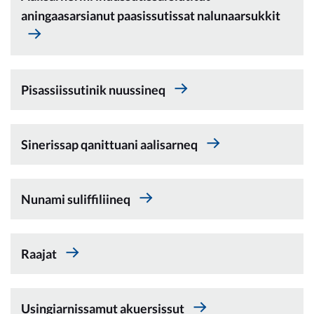
aningaasarsianut paasissutissat nalunaarsukkit
Pisassiissutinik nuussineq
Sinerissap qanittuani aalisarneq
Nunami suliffiliineq
Raajat
Usingiarnissamut akuersissut