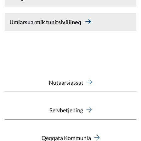
Umiarsuarmik tunitsiviliineq
Nutaarsiassat
Selvbetjening
Qeqqata Kommunia