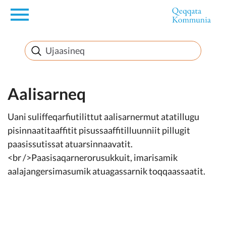
en
Innuttaasunut
Inuussutissarsiorneq
Aalisarneq
Uani suliffeqarfiutilittut aalisarnermut atatillugu
Politikki
pisinnaatitaaffitit pisussaaffitilluunniit pillugit
paasissutissat atuarsinnaavatit.
Takornariat
<br />Paasisaqarnerorusukkuit, imarisamik
aalajangersimasumik atuagassarnik toqqaassaatit.
Imminut sullinneq