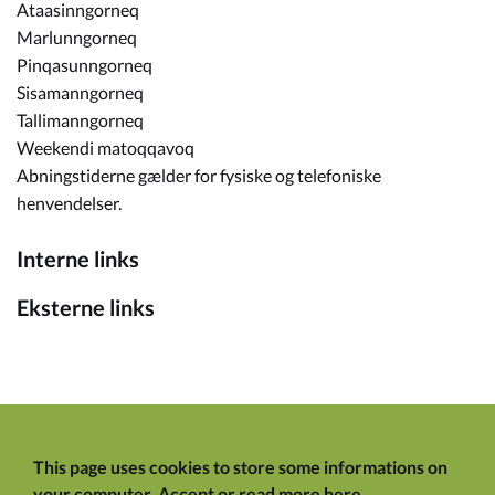
Ataasinngorneq
Marlunngorneq
Pinqasunngorneq
Sisamanngorneq
Tallimanngorneq
Weekendi matoqqavoq
Abningstiderne gælder for fysiske og telefoniske
henvendelser.
Interne links
Eksterne links
This page uses cookies to store some informations on
your computer.
Accept
or
read more here
.