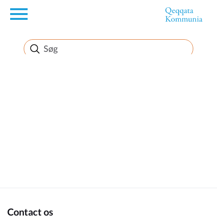
en
Borger
Erhverv
Politik
Turisme
Kommuneplanen
Contact os