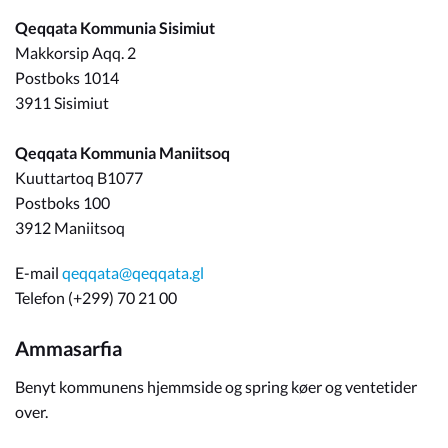
Qeqqata Kommunia Sisimiut
Om_kommunen
Makkorsip Aqq. 2
Postboks 1014
3911 Sisimiut
Qeqqata Kommunia Maniitsoq
Kuuttartoq B1077
Postboks 100
3912 Maniitsoq
E-mail
qeqqata@qeqqata.gl
Telefon (+299) 70 21 00
Ammasarfia
Benyt kommunens hjemmside og spring køer og ventetider
over.