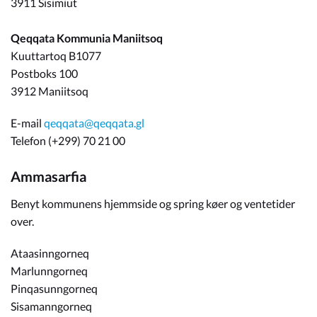
3911 Sisimiut
Qeqqata Kommunia Maniitsoq
Kuuttartoq B1077
Postboks 100
3912 Maniitsoq
E-mail
qeqqata@qeqqata.gl
Telefon (+299) 70 21 00
Ammasarfia
Benyt kommunens hjemmside og spring køer og ventetider
over.
Ataasinngorneq
Marlunngorneq
Pinqasunngorneq
Sisamanngorneq