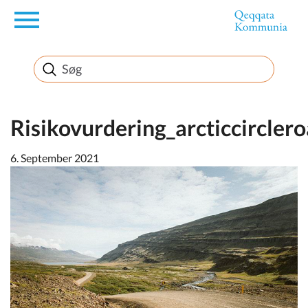
en
Borger
Erhverv
Risikovurdering_arcticcircler
6. September 2021
Politik
Turisme
Kommuneplanen