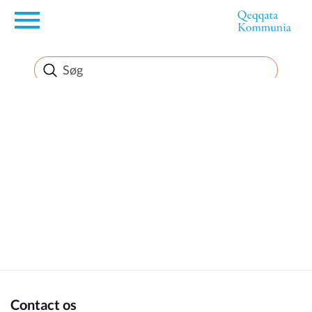
en
Borger
Erhverv
Politik
Turisme
Kommuneplanen
Contact os