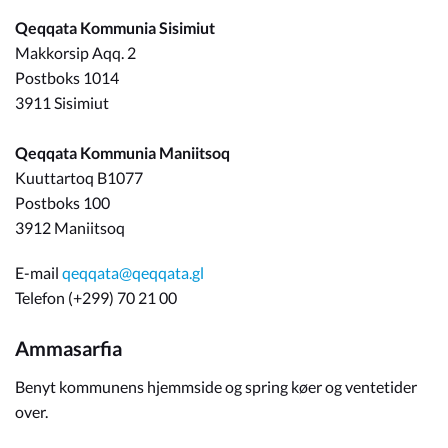
Qeqqata Kommunia Sisimiut
Om_kommunen
Makkorsip Aqq. 2
Postboks 1014
3911 Sisimiut
Qeqqata Kommunia Maniitsoq
Kuuttartoq B1077
Postboks 100
3912 Maniitsoq
E-mail
qeqqata@qeqqata.gl
Telefon (+299) 70 21 00
Ammasarfia
Benyt kommunens hjemmside og spring køer og ventetider
over.