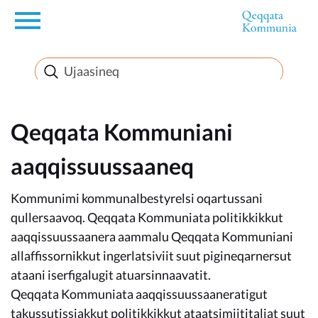
en
Innuttaasunut
Inuussutissarsiorneq
Qeqqata Kommuniani
aaqqissuussaaneq
Politikki
Kommunimi kommunalbestyrelsi oqartussani
Takornariat
qullersaavoq. Qeqqata Kommuniata politikkikkut
aaqqissuussaanera aammalu Qeqqata Kommuniani
allaffissornikkut ingerlatsiviit suut pigineqarnersut
ataani iserfigalugit atuarsinnaavatit.
Imminut sullinneq
Qeqqata Kommuniata aaqqissuussaaneratigut
takussutissiakkut politikkikkut ataatsimiititaliat suut