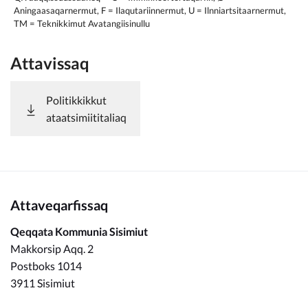
Aningaasaqarnermut, F = Ilaqutariinnermut, U = Ilnniartsitaarnermut,
TM = Teknikkimut Avatangiisinullu
Attavissaq
Politikkikkut
ataatsimiititaliaq
Attaveqarfissaq
Qeqqata Kommunia Sisimiut
Makkorsip Aqq. 2
Postboks 1014
3911 Sisimiut