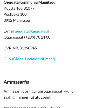
Qeqqata Kommunia Maniitsoq
Kuuttartoq B1077
Postboks 100
3912 Maniitsoq
E-mail
qeqqata@qeqqata.gl
Oqarasuaat (+299) 70 21 00
CVR. NR. 31290945
GLN (Global Location Number)
Ammasarfia
Ammasarfiit ornigulluni oqarasuaatikkullu
saaffiginninnernut atuupput.
Ataasinngorneq nal. 10:00 - 15:00