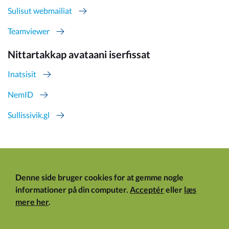
Sulisut webmailiat
Teamviewer
Nittartakkap avataani iserfissat
Inatsisit
NemID
Sullissivik.gl
Denne side bruger cookies for at gemme nogle
informationer på din computer.
Acceptér
eller
læs
mere her
.