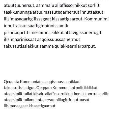
Kommunimi pilersaarut
atuuttuunersut, aammalu allaffissornikkut sorliit
taakkununnga attuumassuteqarnersut innuttaasut
Kommune pillugu
ilisimasaqarfigilissagaat kissaatigaarput. Kommunimi
innuttaasut saaffiginninnissamik
pisariaqartitsinerminni, kikkut attavigissanerlugit
ilisimaarinissaat aaqqissuussaanermut
takussutissiakkut aamma qulakkeerniarparput.
Qeqqata Kommuniata aaqqissuussaanikkut
takussutissiatigut, Qeqqata Kommuniani politikkikkut
ataatsimiititaliat kiisalu allaffissornikkut immikkoortut sorliit
ataatsimiititalianut atanersut pillugit, innuttaasut
ilisimassagaat kissaatigaarput