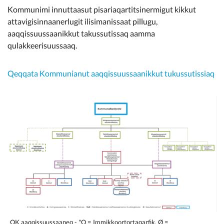
Kommunimi innuttaasut pisariaqartitsinermigut kikkut
attavigisinnaanerlugit ilisimanissaat pillugu,
aaqqissuussaanikkut takussutissaq aamma
qulakkeerisuussaaq.
Qeqqata Kommunianut aaqqissuussaanikkut tukussutissiaq
QK aaqqissuussaaneq - "O = Immikkoortortaqarfik, Ø =