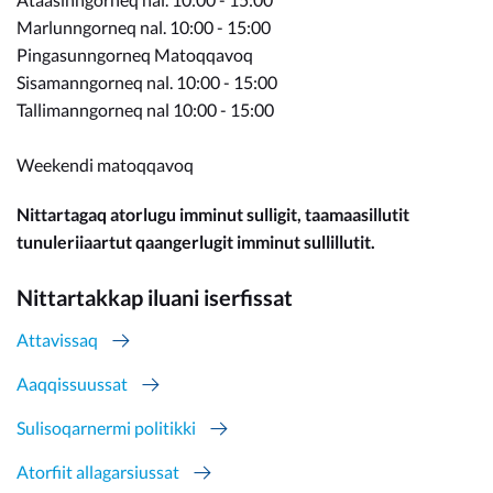
Marlunngorneq nal. 10:00 - 15:00
Pingasunngorneq Matoqqavoq
Sisamanngorneq nal. 10:00 - 15:00
Tallimanngorneq nal 10:00 - 15:00
Weekendi matoqqavoq
Nittartagaq atorlugu imminut sulligit, taamaasillutit
tunuleriiaartut qaangerlugit imminut sullillutit.
Nittartakkap iluani iserfissat
Attavissaq
Aaqqissuussat
Sulisoqarnermi politikki
Atorfiit allagarsiussat