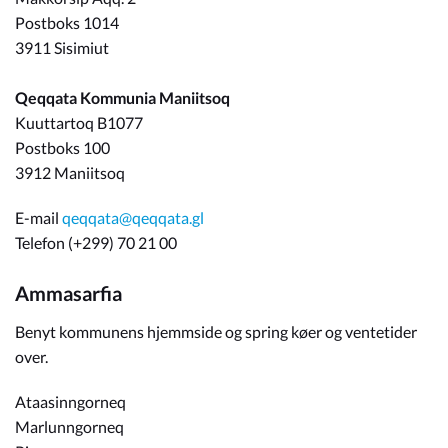
Postboks 1014
3911 Sisimiut
Qeqqata Kommunia Maniitsoq
Kuuttartoq B1077
Postboks 100
3912 Maniitsoq
E-mail
qeqqata@qeqqata.gl
Telefon (+299) 70 21 00
Ammasarfia
Benyt kommunens hjemmside og spring køer og ventetider
over.
Ataasinngorneq
Marlunngorneq