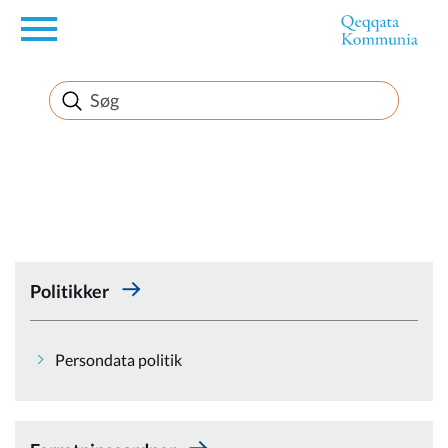
en
Borger
Erhverv
Politik
Politikker
Turisme
Persondata politik
Kommuneplanen