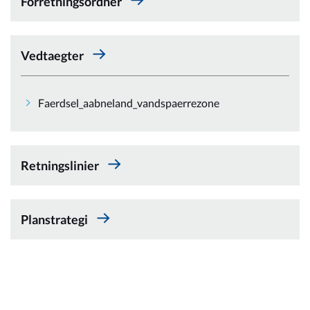
Forretningsordner
Om_kommunen
Vedtaegter
Faerdsel_aabneland_vandspaerrezone
Retningslinier
Planstrategi