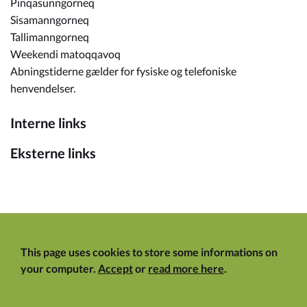
Pinqasunngorneq
Sisamanngorneq
Tallimanngorneq
Weekendi matoqqavoq
Abningstiderne gælder for fysiske og telefoniske
henvendelser.
Interne links
Eksterne links
This page uses cookies to store some informations on
your computer.
Accept
or
read more here
.