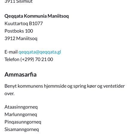
3911 Sisimiut
Om_kommunen
Qeqqata Kommunia Maniitsoq
Kuuttartoq B1077
Postboks 100
3912 Maniitsoq
E-mail
qeqqata@qeqqata.gl
Telefon (+299) 70 21 00
Ammasarfia
Benyt kommunens hjemmside og spring køer og ventetider
over.
Ataasinngorneq
Marlunngorneq
Pinqasunngorneq
Sisamanngorneq