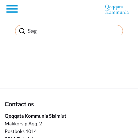
en
Borger
Erhverv
Politik
Turisme
Contact os
Qeqqata Kommunia Sisimiut
Makkorsip Aqq. 2
Kommuneplanen
Postboks 1014