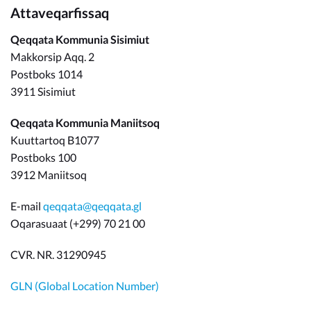
Attaveqarfissaq
Qeqqata Kommunia Sisimiut
Makkorsip Aqq. 2
Postboks 1014
3911 Sisimiut
Qeqqata Kommunia Maniitsoq
Kuuttartoq B1077
Postboks 100
3912 Maniitsoq
E-mail
qeqqata@qeqqata.gl
Oqarasuaat (+299) 70 21 00
CVR. NR. 31290945
GLN (Global Location Number)