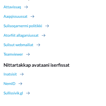
Attavissaq
Aaqqissuussat
Sulisoqarnermi politikki
Atorfiit allagarsiussat
Sulisut webmailiat
Teamviewer
Nittartakkap avataani iserfissat
Inatsisit
NemID
Sullissivik.gl