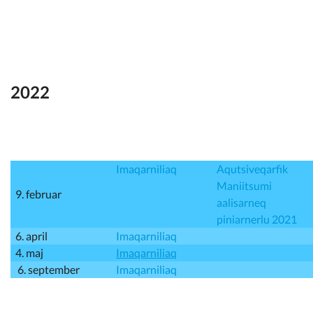
Kommunimi pilersaarut
Kommune pillugu
2022
Imaqarniliaq
Aqutsiveqarfik
Maniitsumi
9. februar
aalisarneq
piniarnerlu 2021
6. april
Imaqarniliaq
4. maj
Imaqarniliaq
6. september
Imaqarniliaq