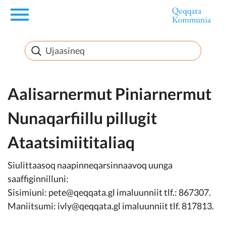
en
Innuttaasunut
Inuussutissarsiorneq
Aalisarnermut Piniarnermut
Nunaqarfiillu pillugit
Politikki
Ataatsimiititaliaq
Takornariat
Siulittaasoq naapinneqarsinnaavoq uunga
saaffiginnilluni:
Sisimiuni: pete@qeqqata.gl imaluunniit tlf.: 867307.
Imminut sullinneq
Maniitsumi: ivly@qeqqata.gl imaluunniit tlf. 817813.