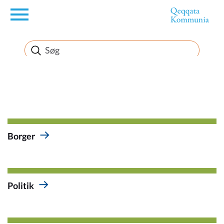
en
Borger
Erhverv
Politik
Borger
Turisme
Politik
Kommuneplanen