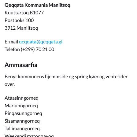
Qeqqata Kommunia Maniitsoq
Kuuttartoq B1077
Postboks 100
3912 Maniitsoq
E-mail
qeqqata@qeqqata.gl
Telefon (+299) 70 21 00
Ammasarfia
Benyt kommunens hjemmside og spring køer og ventetider
over.
Ataasinngorneq
Marlunngorneq
Pinqasunngorneq
Sisamanngorneq
Tallimanngorneq
Weekendi matoqqavoq