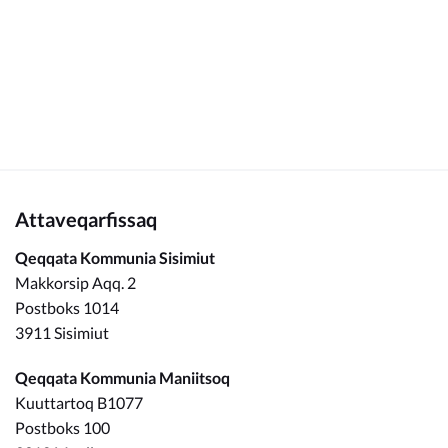
Kommunimi pilersaarut
Kommune pillugu
Attaveqarfissaq
Qeqqata Kommunia Sisimiut
Makkorsip Aqq. 2
Postboks 1014
3911 Sisimiut
Qeqqata Kommunia Maniitsoq
Kuuttartoq B1077
Postboks 100