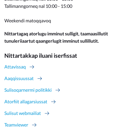
Tallimanngorneq nal 10:00 - 15:00
Weekendi matoqqavoq
Nittartagaq atorlugu imminut sulligit, taamaasillutit
tunuleriiaartut qaangerlugit imminut sullillutit.
Nittartakkap iluani iserfissat
Attavissaq
Aaqqissuussat
Sulisoqarnermi politikki
Atorfiit allagarsiussat
Sulisut webmailiat
Teamviewer