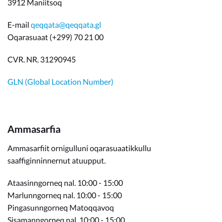
3912 Maniitsoq
E-mail
qeqqata@qeqqata.gl
Oqarasuaat (+299) 70 21 00
CVR. NR. 31290945
GLN (Global Location Number)
Ammasarfia
Ammasarfiit ornigulluni oqarasuaatikkullu
saaffiginninnernut atuupput.
Ataasinngorneq nal. 10:00 - 15:00
Marlunngorneq nal. 10:00 - 15:00
Pingasunngorneq Matoqqavoq
Sisamanngorneq nal. 10:00 - 15:00