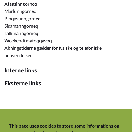
Ataasinngorneq
Marlunngorneq
Pinqasunngorneq
Sisamanngorneq
Tallimanngorneq
Weekendi matoqqavoq
Abningstiderne gælder for fysiske og telefoniske
henvendelser.
Interne links
Eksterne links
This page uses cookies to store some informations on