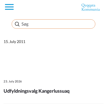
en
Borger
Erhverv
15. July 2011
Politik
Turisme
23. July 2026
Udfyldningsvalg Kangerlussuaq
Kommuneplanen