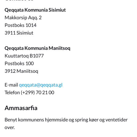
Qeqqata Kommunia Sisimiut
Makkorsip Aqq. 2
Postboks 1014
3911 Sisimiut
Qeqqata Kommunia Maniitsoq
Kuuttartoq B1077
Postboks 100
3912 Maniitsoq
E-mail
qeqqata@qeqqata.gl
Telefon (+299) 70 21 00
Ammasarfia
Benyt kommunens hjemmside og spring køer og ventetider
over.