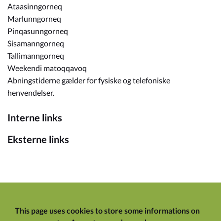
Ataasinngorneq
Marlunngorneq
Pinqasunngorneq
Sisamanngorneq
Tallimanngorneq
Weekendi matoqqavoq
Abningstiderne gælder for fysiske og telefoniske
henvendelser.
Interne links
Eksterne links
This page uses cookies to store some informations on