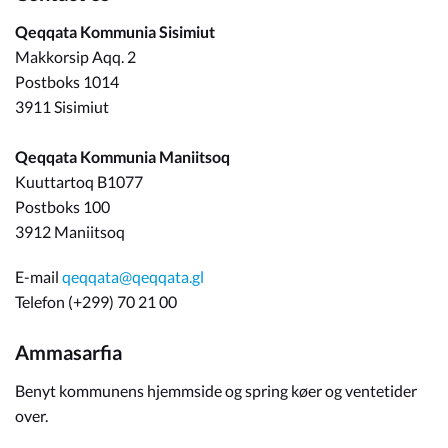
Qeqqata Kommunia Sisimiut
Makkorsip Aqq. 2
Postboks 1014
3911 Sisimiut
Qeqqata Kommunia Maniitsoq
Kuuttartoq B1077
Postboks 100
3912 Maniitsoq
E-mail
qeqqata@qeqqata.gl
Telefon (+299) 70 21 00
Ammasarfia
Benyt kommunens hjemmside og spring køer og ventetider
over.