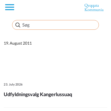
en
Borger
Erhverv
19. August 2011
Politik
Turisme
23. July 2026
Udfyldningsvalg Kangerlussuaq
Kommuneplanen