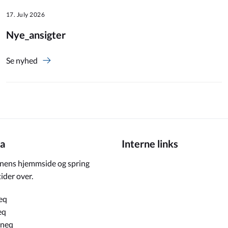
17. July 2026
Nye_ansigter
Se nyhed
a
Interne links
ens hjemmside og spring
ider over.
eq
eq
rneq