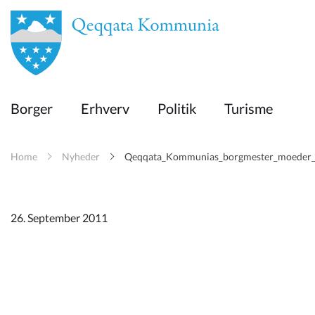
en
Borger
Borger
Erhverv
Politik
Turisme
Erhverv
Home
Nyheder
Qeqqata_Kommunias_borgmester_moeder_i
Politik
Turisme
26. September 2011
Kommuneplanen