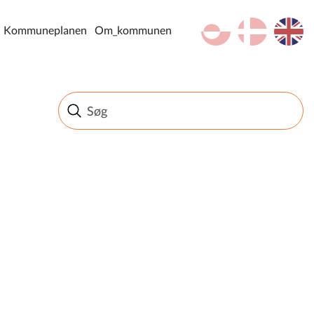
kl-GL
da
en
Kommuneplanen
Om_kommunen