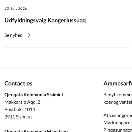
23. July 2026
Om_kommunen
Udfyldningsvalg Kangerlussuaq
Se nyhed
Contact os
Ammasarfi
Qeqqata Kommunia Sisimiut
Benyt kommun
Makkorsip Aqq. 2
køer og ventet
Postboks 1014
Ataasinngorn
3911 Sisimiut
Marlunngorn
Pinqasunngo
Qeqqata Kommunia Maniitsoq