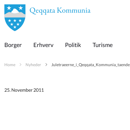
en
Borger
Borger
Erhverv
Politik
Turisme
Erhverv
Home
Nyheder
Juletraeerne_i_Qeqqata_Kommunia_taende
Politik
Turisme
25. November 2011
Kommuneplanen