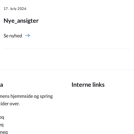
17. July 2026
Nye_ansigter
Se nyhed
a
Interne links
ens hjemmside og spring
ider over.
eq
eq
rneq