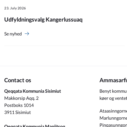
23. July 2026
Om_kommunen
Udfyldningsvalg Kangerlussuaq
Se nyhed
Contact os
Ammasarfi
Qeqqata Kommunia Sisimiut
Benyt kommun
Makkorsip Aqq. 2
køer og ventet
Postboks 1014
Ataasinngorn
3911 Sisimiut
Marlunngorn
Pinqasunngo
Qeqqata Kommunia Maniitsoq