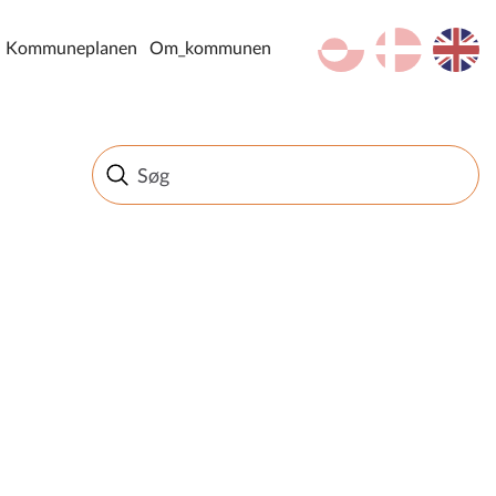
kl-GL
da
en
Kommuneplanen
Om_kommunen