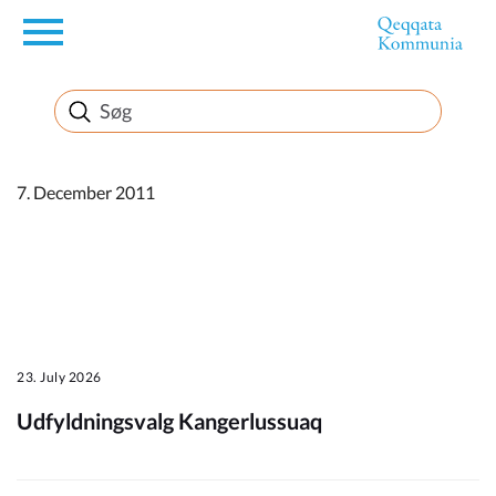
en
Borger
Erhverv
7. December 2011
Politik
Turisme
23. July 2026
Udfyldningsvalg Kangerlussuaq
Kommuneplanen