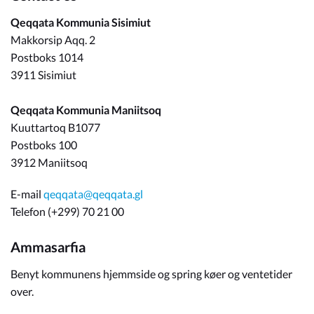
Qeqqata Kommunia Sisimiut
Makkorsip Aqq. 2
Postboks 1014
3911 Sisimiut
Qeqqata Kommunia Maniitsoq
Kuuttartoq B1077
Postboks 100
3912 Maniitsoq
E-mail
qeqqata@qeqqata.gl
Telefon (+299) 70 21 00
Ammasarfia
Benyt kommunens hjemmside og spring køer og ventetider
over.