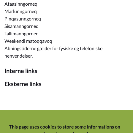
Ataasinngorneq
Marlunngorneq
Pinqasunngorneq
Sisamanngorneq
Tallimanngorneq
Weekendi matoqqavoq
Abningstiderne gælder for fysiske og telefoniske
henvendelser.
Interne links
Eksterne links
This page uses cookies to store some informations on