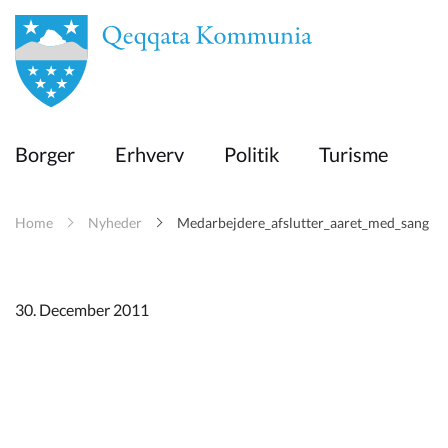
en
Borger
Borger
Erhverv
Politik
Turisme
Erhverv
Home
Nyheder
Medarbejdere_afslutter_aaret_med_sang
Politik
Turisme
30. December 2011
Kommuneplanen