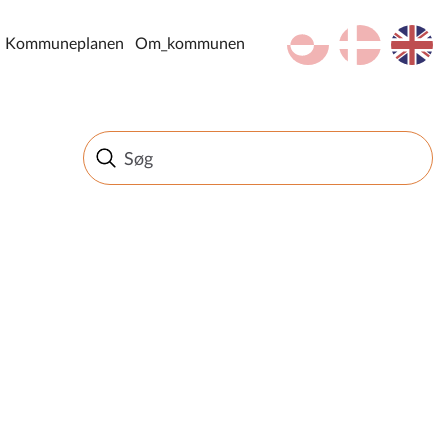
kl-GL
da
en
Kommuneplanen
Om_kommunen