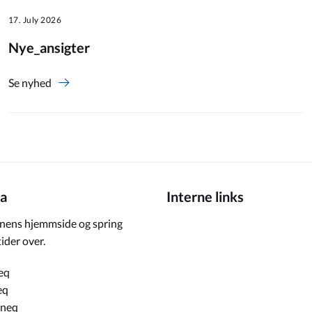
17. July 2026
Nye_ansigter
Se nyhed
a
Interne links
ens hjemmside og spring
ider over.
eq
eq
rneq