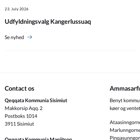
23. July 2026
Om_kommunen
Udfyldningsvalg Kangerlussuaq
Se nyhed
Contact os
Ammasarfi
Qeqqata Kommunia Sisimiut
Benyt kommun
Makkorsip Aqq. 2
køer og ventet
Postboks 1014
Ataasinngorn
3911 Sisimiut
Marlunngorn
Pinqasunngo
Qeqqata Kommunia Maniitsoq