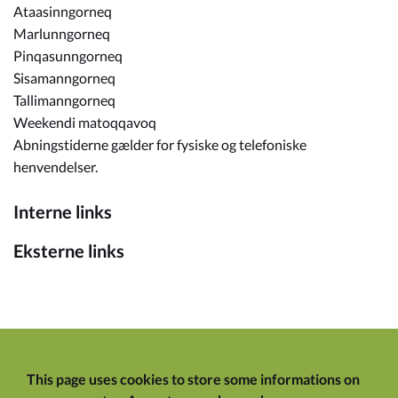
Ataasinngorneq
Marlunngorneq
Pinqasunngorneq
Sisamanngorneq
Tallimanngorneq
Weekendi matoqqavoq
Abningstiderne gælder for fysiske og telefoniske
henvendelser.
Interne links
Eksterne links
This page uses cookies to store some informations on