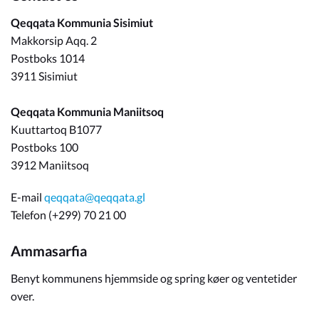
Qeqqata Kommunia Sisimiut
Makkorsip Aqq. 2
Postboks 1014
3911 Sisimiut
Qeqqata Kommunia Maniitsoq
Kuuttartoq B1077
Postboks 100
3912 Maniitsoq
E-mail
qeqqata@qeqqata.gl
Telefon (+299) 70 21 00
Ammasarfia
Benyt kommunens hjemmside og spring køer og ventetider
over.