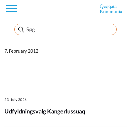
en
Borger
Erhverv
7. February 2012
Politik
Turisme
23. July 2026
Udfyldningsvalg Kangerlussuaq
Kommuneplanen