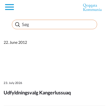
en
Borger
Erhverv
22. June 2012
Politik
Turisme
23. July 2026
Udfyldningsvalg Kangerlussuaq
Kommuneplanen