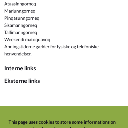
Ataasinngorneq
Marlunngorneq
Pinqasunngorneq
Sisamanngorneq
Tallimanngorneq
Weekendi matoqqavoq
Abningstiderne gælder for fysiske og telefoniske
henvendelser.
Interne links
Eksterne links
This page uses cookies to store some informations on