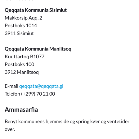
Qeqqata Kommunia Sisimiut
Makkorsip Aqq. 2
Postboks 1014
3911 Sisimiut
Qeqqata Kommunia Maniitsoq
Kuuttartoq B1077
Postboks 100
3912 Maniitsoq
E-mail
qeqqata@qeqqata.gl
Telefon (+299) 70 21 00
Ammasarfia
Benyt kommunens hjemmside og spring køer og ventetider
over.