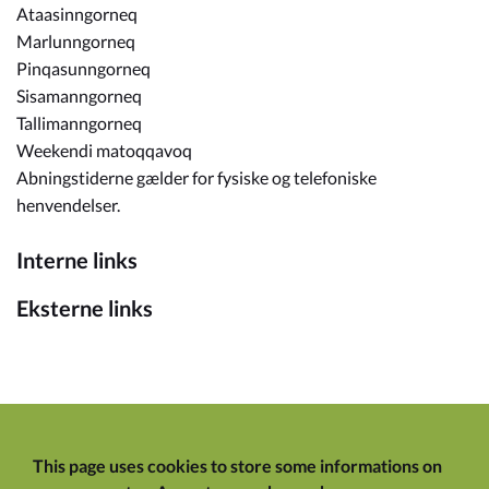
Ataasinngorneq
Marlunngorneq
Pinqasunngorneq
Sisamanngorneq
Tallimanngorneq
Weekendi matoqqavoq
Abningstiderne gælder for fysiske og telefoniske
henvendelser.
Interne links
Eksterne links
This page uses cookies to store some informations on