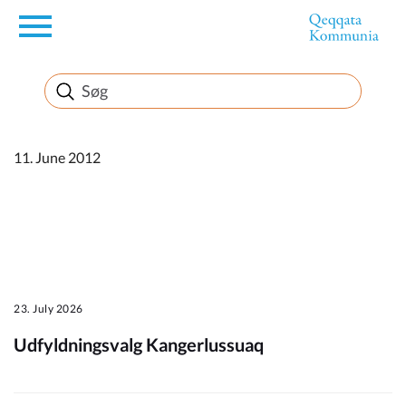
en
Borger
Erhverv
11. June 2012
Politik
Turisme
23. July 2026
Udfyldningsvalg Kangerlussuaq
Kommuneplanen