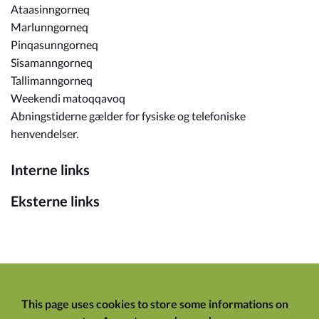
Ataasinngorneq
Marlunngorneq
Pinqasunngorneq
Sisamanngorneq
Tallimanngorneq
Weekendi matoqqavoq
Abningstiderne gælder for fysiske og telefoniske
henvendelser.
Interne links
Eksterne links
This page uses cookies to store some informations on