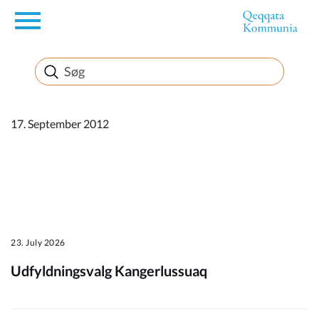
en
Borger
Erhverv
17. September 2012
Politik
Turisme
23. July 2026
Udfyldningsvalg Kangerlussuaq
Kommuneplanen