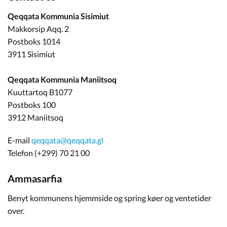
Qeqqata Kommunia Sisimiut
Makkorsip Aqq. 2
Postboks 1014
3911 Sisimiut
Qeqqata Kommunia Maniitsoq
Kuuttartoq B1077
Postboks 100
3912 Maniitsoq
E-mail
qeqqata@qeqqata.gl
Telefon (+299) 70 21 00
Ammasarfia
Benyt kommunens hjemmside og spring køer og ventetider
over.