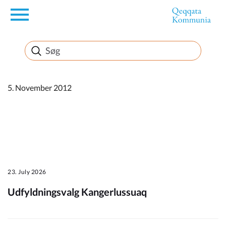
en
Borger
Erhverv
5. November 2012
Politik
Turisme
23. July 2026
Udfyldningsvalg Kangerlussuaq
Kommuneplanen