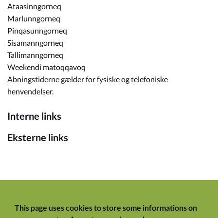
Ataasinngorneq
Marlunngorneq
Pinqasunngorneq
Sisamanngorneq
Tallimanngorneq
Weekendi matoqqavoq
Abningstiderne gælder for fysiske og telefoniske
henvendelser.
Interne links
Eksterne links
This page uses cookies to store some informations on