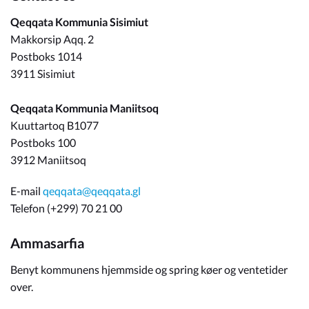
Qeqqata Kommunia Sisimiut
Makkorsip Aqq. 2
Postboks 1014
3911 Sisimiut
Qeqqata Kommunia Maniitsoq
Kuuttartoq B1077
Postboks 100
3912 Maniitsoq
E-mail
qeqqata@qeqqata.gl
Telefon (+299) 70 21 00
Ammasarfia
Benyt kommunens hjemmside og spring køer og ventetider
over.