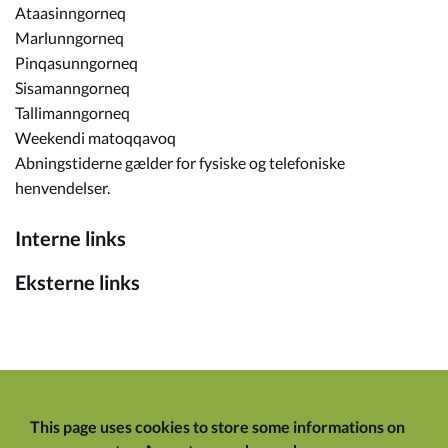
Ataasinngorneq
Marlunngorneq
Pinqasunngorneq
Sisamanngorneq
Tallimanngorneq
Weekendi matoqqavoq
Abningstiderne gælder for fysiske og telefoniske
henvendelser.
Interne links
Eksterne links
This page uses cookies to store some informations on