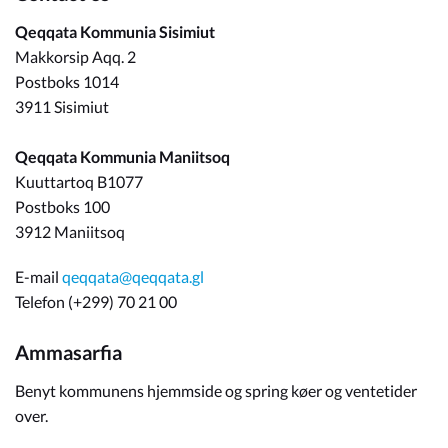
Qeqqata Kommunia Sisimiut
Makkorsip Aqq. 2
Postboks 1014
3911 Sisimiut
Qeqqata Kommunia Maniitsoq
Kuuttartoq B1077
Postboks 100
3912 Maniitsoq
E-mail
qeqqata@qeqqata.gl
Telefon (+299) 70 21 00
Ammasarfia
Benyt kommunens hjemmside og spring køer og ventetider
over.