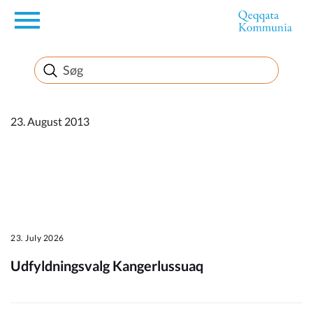
en
Borger
Erhverv
23. August 2013
Politik
Turisme
23. July 2026
Udfyldningsvalg Kangerlussuaq
Kommuneplanen