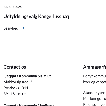
23. July 2026
Om_kommunen
Udfyldningsvalg Kangerlussuaq
Se nyhed
Contact os
Ammasarfi
Qeqqata Kommunia Sisimiut
Benyt kommun
Makkorsip Aqq. 2
køer og ventet
Postboks 1014
Ataasinngorn
3911 Sisimiut
Marlunngorn
Pinqasunngo
Qeqqata Kommunia Maniitsoq