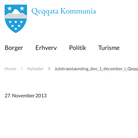
en
Borger
Borger
Erhverv
Politik
Turisme
Erhverv
Home
Nyheder
Juletraestaending_den_1_december_i_Qe
Politik
Turisme
27. November 2013
Kommuneplanen