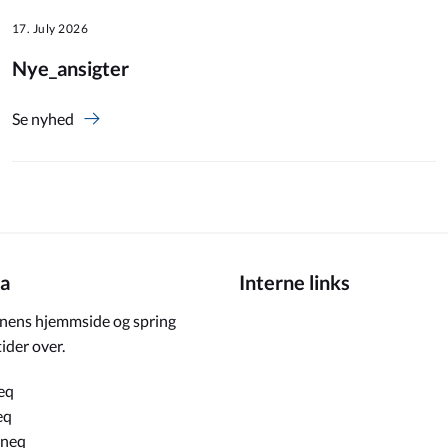
17. July 2026
Nye_ansigter
Se nyhed
a
Interne links
ens hjemmside og spring
ider over.
eq
eq
rneq