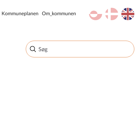
kl-GL
da
en
Kommuneplanen
Om_kommunen