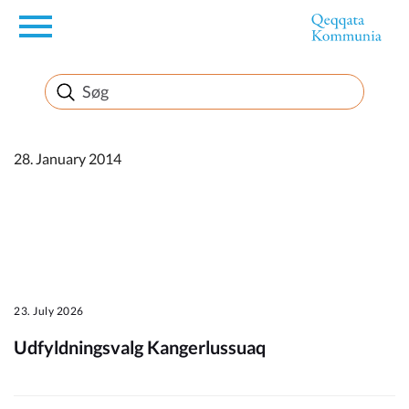
en
Borger
Erhverv
28. January 2014
Politik
Turisme
23. July 2026
Udfyldningsvalg Kangerlussuaq
Kommuneplanen