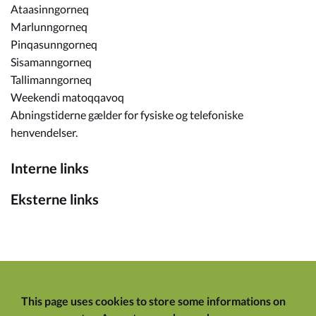
Ataasinngorneq
Marlunngorneq
Pinqasunngorneq
Sisamanngorneq
Tallimanngorneq
Weekendi matoqqavoq
Abningstiderne gælder for fysiske og telefoniske
henvendelser.
Interne links
Eksterne links
This page uses cookies to store some informations on