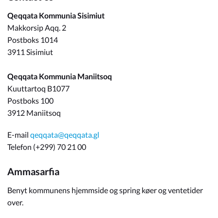
Qeqqata Kommunia Sisimiut
Makkorsip Aqq. 2
Postboks 1014
3911 Sisimiut
Qeqqata Kommunia Maniitsoq
Kuuttartoq B1077
Postboks 100
3912 Maniitsoq
E-mail
qeqqata@qeqqata.gl
Telefon (+299) 70 21 00
Ammasarfia
Benyt kommunens hjemmside og spring køer og ventetider
over.