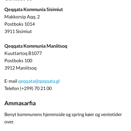
Qeqqata Kommunia Sisimiut
Makkorsip Aqq. 2
Postboks 1014
3911 Sisimiut
Qeqqata Kommunia Maniitsoq
Kuuttartoq B1077
Postboks 100
3912 Maniitsoq
E-mail
qeqqata@qeqqata.gl
Telefon (+299) 70 21 00
Ammasarfia
Benyt kommunens hjemmside og spring køer og ventetider
over.