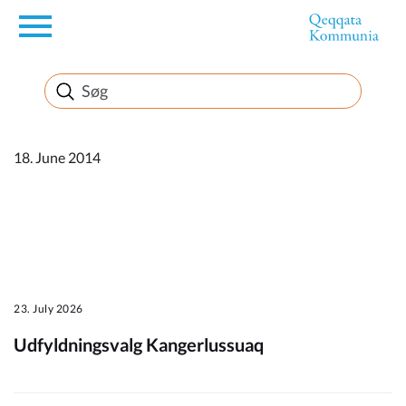
en
Borger
Erhverv
18. June 2014
Politik
Turisme
23. July 2026
Udfyldningsvalg Kangerlussuaq
Kommuneplanen