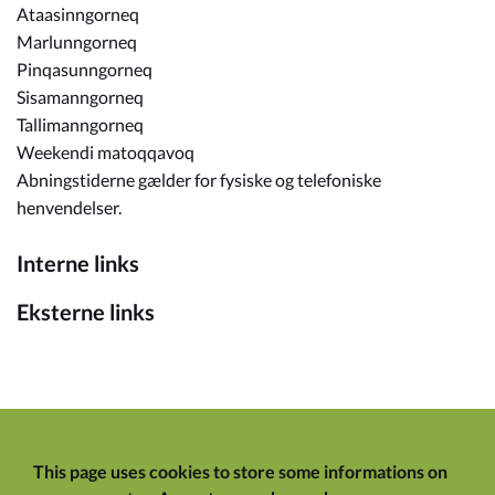
Ataasinngorneq
Marlunngorneq
Pinqasunngorneq
Sisamanngorneq
Tallimanngorneq
Weekendi matoqqavoq
Abningstiderne gælder for fysiske og telefoniske
henvendelser.
Interne links
Eksterne links
This page uses cookies to store some informations on