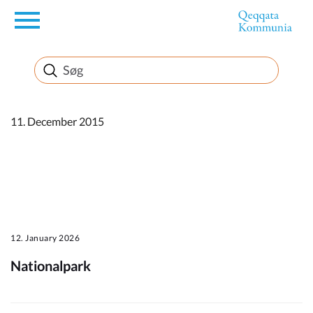
en
Borger
Erhverv
11. December 2015
Politik
Turisme
12. January 2026
Nationalpark
Kommuneplanen