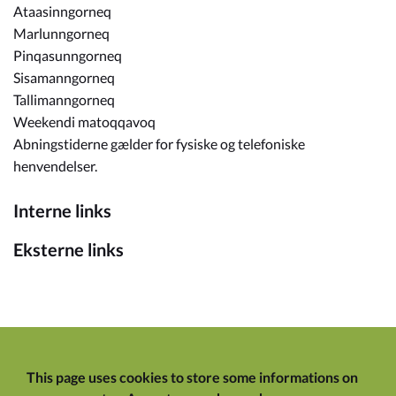
Ataasinngorneq
Marlunngorneq
Pinqasunngorneq
Sisamanngorneq
Tallimanngorneq
Weekendi matoqqavoq
Abningstiderne gælder for fysiske og telefoniske
henvendelser.
Interne links
Eksterne links
This page uses cookies to store some informations on