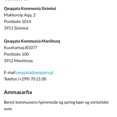
Qeqqata Kommunia Sisimiut
Makkorsip Aqq. 2
Postboks 1014
3911 Sisimiut
Qeqqata Kommunia Maniitsoq
Kuuttartoq B1077
Postboks 100
3912 Maniitsoq
E-mail
qeqqata@qeqqata.gl
Telefon (+299) 70 21 00
Ammasarfia
Benyt kommunens hjemmside og spring køer og ventetider
over.