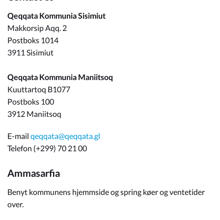
Qeqqata Kommunia Sisimiut
Makkorsip Aqq. 2
Postboks 1014
3911 Sisimiut
Qeqqata Kommunia Maniitsoq
Kuuttartoq B1077
Postboks 100
3912 Maniitsoq
E-mail
qeqqata@qeqqata.gl
Telefon (+299) 70 21 00
Ammasarfia
Benyt kommunens hjemmside og spring køer og ventetider
over.