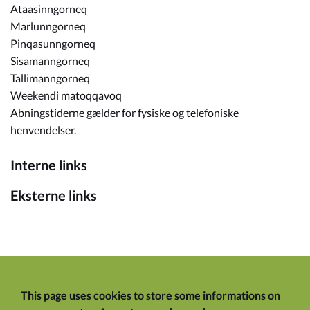
Ataasinngorneq
Marlunngorneq
Pinqasunngorneq
Sisamanngorneq
Tallimanngorneq
Weekendi matoqqavoq
Abningstiderne gælder for fysiske og telefoniske
henvendelser.
Interne links
Eksterne links
This page uses cookies to store some informations on