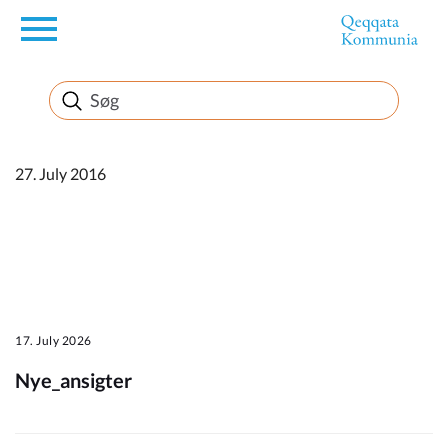
en
Borger
Erhverv
27. July 2016
Politik
Turisme
17. July 2026
Nye_ansigter
Kommuneplanen