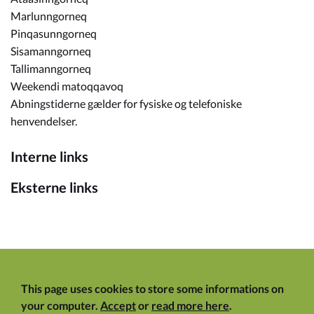
Marlunngorneq
Pinqasunngorneq
Sisamanngorneq
Tallimanngorneq
Weekendi matoqqavoq
Abningstiderne gælder for fysiske og telefoniske
henvendelser.
Interne links
Eksterne links
This page uses cookies to store some informations on
your computer.
Accept
or
read more here
.