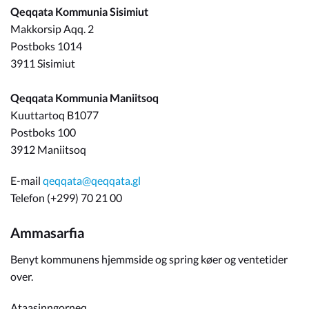
Qeqqata Kommunia Sisimiut
Makkorsip Aqq. 2
Postboks 1014
3911 Sisimiut
Qeqqata Kommunia Maniitsoq
Kuuttartoq B1077
Postboks 100
3912 Maniitsoq
E-mail
qeqqata@qeqqata.gl
Telefon (+299) 70 21 00
Ammasarfia
Benyt kommunens hjemmside og spring køer og ventetider
over.
Ataasinngorneq