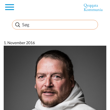
en
Borger
Erhverv
1. November 2016
Politik
Turisme
Kommuneplanen