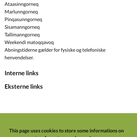
Ataasinngorneq
Marlunngorneq
Pinqasunngorneq
Sisamanngorneq
Tallimanngorneq
Weekendi matoqqavoq
Abningstiderne gælder for fysiske og telefoniske
henvendelser.
Interne links
Eksterne links
This page uses cookies to store some informations on