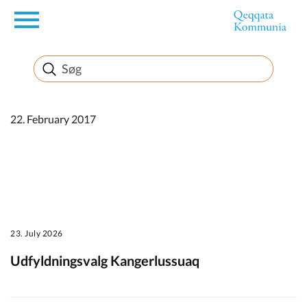
en
Borger
Erhverv
22. February 2017
Politik
Turisme
23. July 2026
Udfyldningsvalg Kangerlussuaq
Kommuneplanen