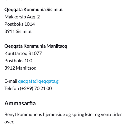
Qeqqata Kommunia Sisimiut
Makkorsip Aqq. 2
Postboks 1014
3911 Sisimiut
Qeqqata Kommunia Maniitsoq
Kuuttartoq B1077
Postboks 100
3912 Maniitsoq
E-mail
qeqqata@qeqqata.gl
Telefon (+299) 70 21 00
Ammasarfia
Benyt kommunens hjemmside og spring køer og ventetider
over.