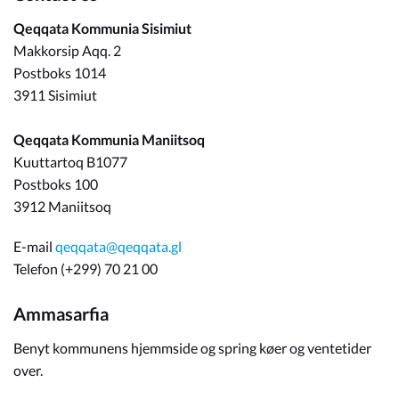
Qeqqata Kommunia Sisimiut
Makkorsip Aqq. 2
Postboks 1014
3911 Sisimiut
Qeqqata Kommunia Maniitsoq
Kuuttartoq B1077
Postboks 100
3912 Maniitsoq
E-mail
qeqqata@qeqqata.gl
Telefon (+299) 70 21 00
Ammasarfia
Benyt kommunens hjemmside og spring køer og ventetider
over.