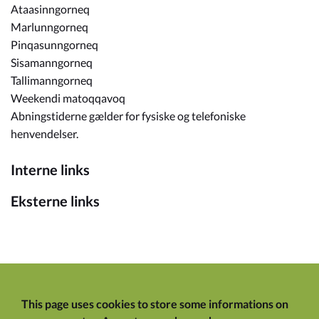
Ataasinngorneq
Marlunngorneq
Pinqasunngorneq
Sisamanngorneq
Tallimanngorneq
Weekendi matoqqavoq
Abningstiderne gælder for fysiske og telefoniske
henvendelser.
Interne links
Eksterne links
This page uses cookies to store some informations on