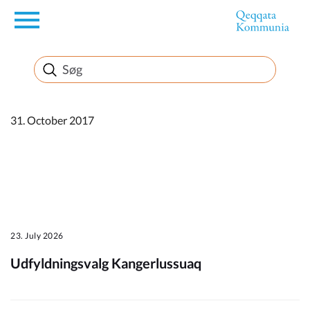
en
Borger
Erhverv
31. October 2017
Politik
Turisme
23. July 2026
Udfyldningsvalg Kangerlussuaq
Kommuneplanen