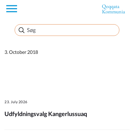
en
Borger
Erhverv
3. October 2018
Politik
Turisme
23. July 2026
Udfyldningsvalg Kangerlussuaq
Kommuneplanen