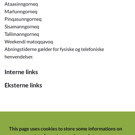
Ataasinngorneq
Marlunngorneq
Pinqasunngorneq
Sisamanngorneq
Tallimanngorneq
Weekendi matoqqavoq
Abningstiderne gælder for fysiske og telefoniske
henvendelser.
Interne links
Eksterne links
This page uses cookies to store some informations on