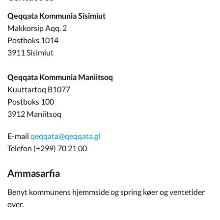
Qeqqata Kommunia Sisimiut
Makkorsip Aqq. 2
Postboks 1014
3911 Sisimiut
Qeqqata Kommunia Maniitsoq
Kuuttartoq B1077
Postboks 100
3912 Maniitsoq
E-mail
qeqqata@qeqqata.gl
Telefon (+299) 70 21 00
Ammasarfia
Benyt kommunens hjemmside og spring køer og ventetider
over.