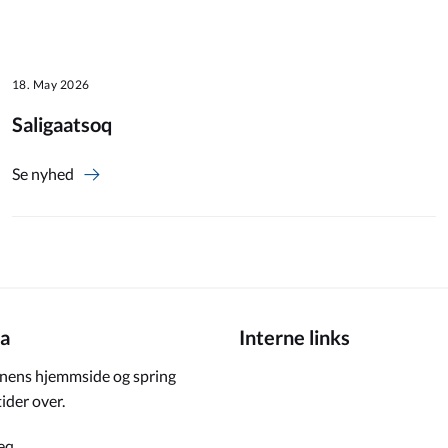
18. May 2026
Saligaatsoq
Se nyhed
a
Interne links
ens hjemmside og spring
ider over.
eq