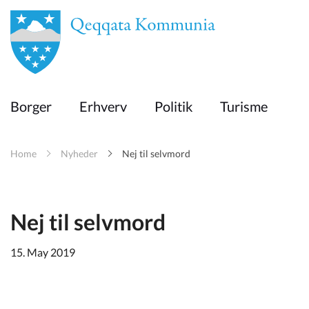
en
Borger
Borger
Erhverv
Politik
Turisme
Erhverv
Home
Nyheder
Nej til selvmord
Politik
Turisme
Nej til selvmord
15. May 2019
Kommuneplanen