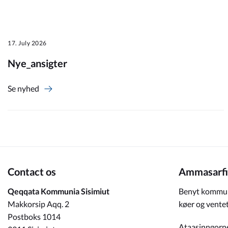
Om_kommunen
17. July 2026
Nye_ansigter
Se nyhed
Contact os
Ammasarfi
Qeqqata Kommunia Sisimiut
Benyt kommun
Makkorsip Aqq. 2
køer og ventet
Postboks 1014
Ataasinngorn