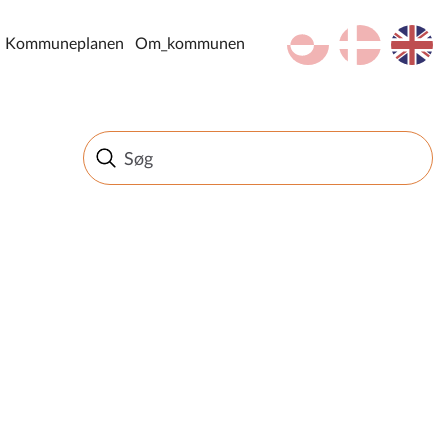
kl-GL
da
en
Kommuneplanen
Om_kommunen