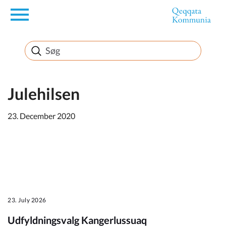
en
Borger
Erhverv
Julehilsen
23. December 2020
Politik
Turisme
23. July 2026
Kommuneplanen
Udfyldningsvalg Kangerlussuaq