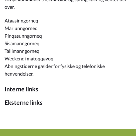
over.
Ataasinngorneq
Marlunngorneq
Pinqasunngorneq
Sisamanngorneq
Tallimanngorneq
Weekendi matoqqavoq
Abningstiderne gælder for fysiske og telefoniske
henvendelser.
Interne links
Eksterne links