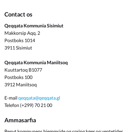
Contact os
Qeqqata Kommunia Sisimiut
Makkorsip Aqq. 2
Postboks 1014
3911 Sisimiut
Qeqqata Kommunia Maniitsoq
Kuuttartoq B1077
Postboks 100
3912 Maniitsoq
E-mail
qeqqata@qeqqata.gl
Telefon (+299) 70 21 00
Ammasarfia
Benyt kommunens hjemmside og spring køer og ventetider