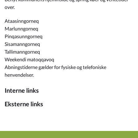
over.
Ataasinngorneq
Marlunngorneq
Pinqasunngorneq
Sisamanngorneq
Tallimanngorneq
Weekendi matoqqavoq
Abningstiderne gælder for fysiske og telefoniske
henvendelser.
Interne links
Eksterne links