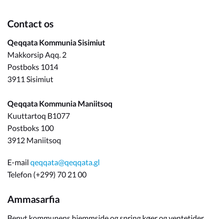
Contact os
Qeqqata Kommunia Sisimiut
Makkorsip Aqq. 2
Postboks 1014
3911 Sisimiut
Qeqqata Kommunia Maniitsoq
Kuuttartoq B1077
Postboks 100
3912 Maniitsoq
E-mail
qeqqata@qeqqata.gl
Telefon (+299) 70 21 00
Ammasarfia
Benyt kommunens hjemmside og spring køer og ventetider