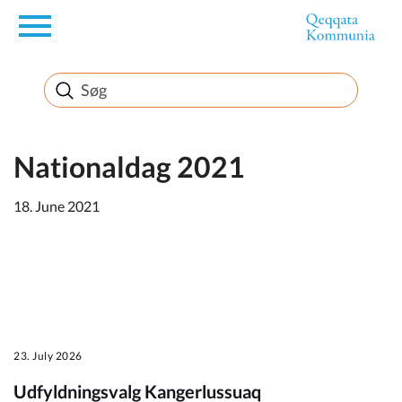
en
Borger
Erhverv
Nationaldag 2021
18. June 2021
Politik
Turisme
23. July 2026
Kommuneplanen
Udfyldningsvalg Kangerlussuaq