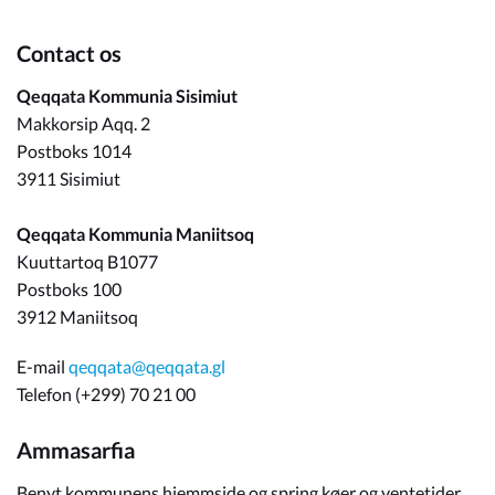
Contact os
Qeqqata Kommunia Sisimiut
Makkorsip Aqq. 2
Postboks 1014
3911 Sisimiut
Qeqqata Kommunia Maniitsoq
Kuuttartoq B1077
Postboks 100
3912 Maniitsoq
E-mail
qeqqata@qeqqata.gl
Telefon (+299) 70 21 00
Ammasarfia
Benyt kommunens hjemmside og spring køer og ventetider