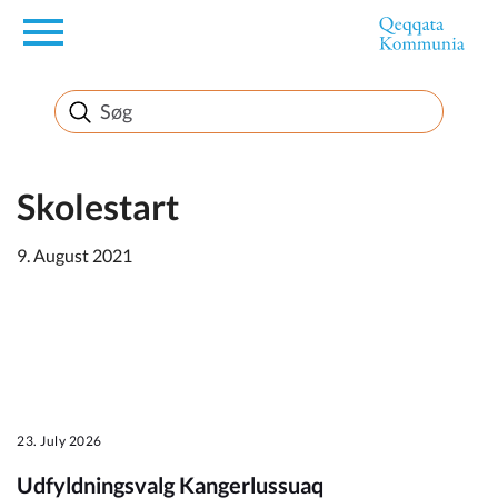
en
Borger
Erhverv
Skolestart
9. August 2021
Politik
Turisme
23. July 2026
Kommuneplanen
Udfyldningsvalg Kangerlussuaq