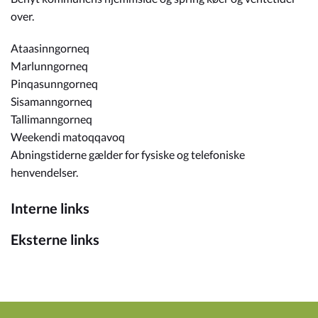
over.
Ataasinngorneq
Marlunngorneq
Pinqasunngorneq
Sisamanngorneq
Tallimanngorneq
Weekendi matoqqavoq
Abningstiderne gælder for fysiske og telefoniske
henvendelser.
Interne links
Eksterne links