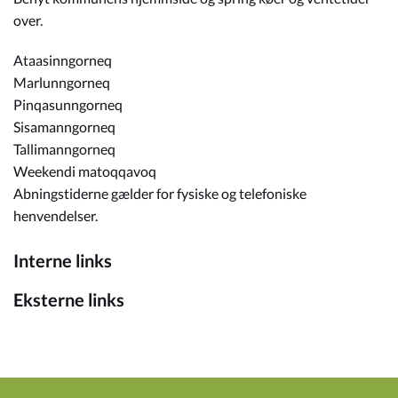
over.
Ataasinngorneq
Marlunngorneq
Pinqasunngorneq
Sisamanngorneq
Tallimanngorneq
Weekendi matoqqavoq
Abningstiderne gælder for fysiske og telefoniske
henvendelser.
Interne links
Eksterne links