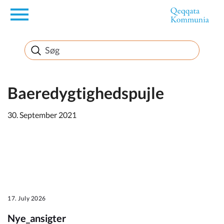
en
Borger
Erhverv
Baeredygtighedspujle
30. September 2021
Politik
Turisme
17. July 2026
Kommuneplanen
Nye_ansigter