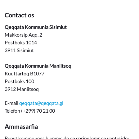
Contact os
Qeqqata Kommunia Sisimiut
Makkorsip Aqq. 2
Postboks 1014
3911 Sisimiut
Qeqqata Kommunia Maniitsoq
Kuuttartoq B1077
Postboks 100
3912 Maniitsoq
E-mail
qeqqata@qeqqata.gl
Telefon (+299) 70 21 00
Ammasarfia
Benyt kommunens hjemmside og spring køer og ventetider