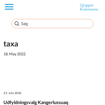
en
Borger
Erhverv
taxa
18. May 2022
Politik
Turisme
23. July 2026
Kommuneplanen
Udfyldningsvalg Kangerlussuaq