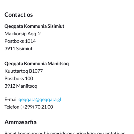
Contact os
Qeqqata Kommunia Sisimiut
Makkorsip Aqq. 2
Postboks 1014
3911 Sisimiut
Qeqqata Kommunia Maniitsoq
Kuuttartoq B1077
Postboks 100
3912 Maniitsoq
E-mail
qeqqata@qeqqata.gl
Telefon (+299) 70 21 00
Ammasarfia
Benyt kommunens hjemmside og spring køer og ventetider