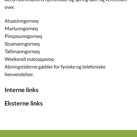
over.
Ataasinngorneq
Marlunngorneq
Pinqasunngorneq
Sisamanngorneq
Tallimanngorneq
Weekendi matoqqavoq
Abningstiderne gælder for fysiske og telefoniske
henvendelser.
Interne links
Eksterne links