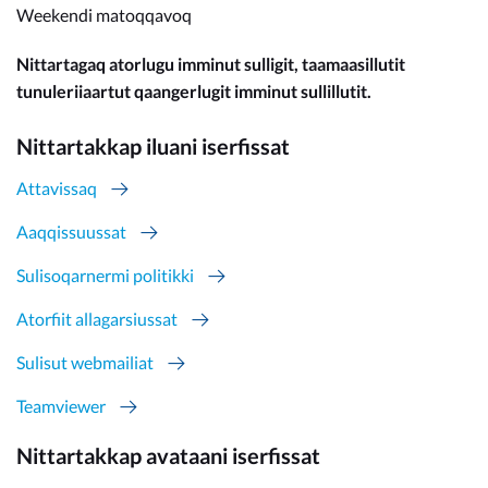
Weekendi matoqqavoq
Nittartagaq atorlugu imminut sulligit, taamaasillutit
tunuleriiaartut qaangerlugit imminut sullillutit.
Nittartakkap iluani iserfissat
Attavissaq
Aaqqissuussat
Sulisoqarnermi politikki
Atorfiit allagarsiussat
Sulisut webmailiat
Teamviewer
Nittartakkap avataani iserfissat