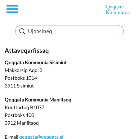
en
Innuttaasunut
Attaveqarfissaq
Inuussutissarsiorneq
Qeqqata Kommunia Sisimiut
Makkorsip Aqq. 2
Politikki
Postboks 1014
3911 Sisimiut
Takornariat
Qeqqata Kommunia Maniitsoq
Kuuttartoq B1077
Postboks 100
Imminut sullinneq
3912 Maniitsoq
E-mail
qeqqata@qeqqata.gl