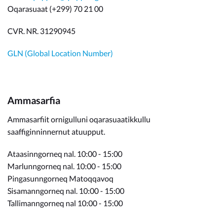
Kommunimi pilersaarut
Oqarasuaat (+299) 70 21 00
CVR. NR. 31290945
Kommune pillugu
GLN (Global Location Number)
Ammasarfia
Ammasarfiit ornigulluni oqarasuaatikkullu
saaffiginninnernut atuupput.
Ataasinngorneq nal. 10:00 - 15:00
Marlunngorneq nal. 10:00 - 15:00
Pingasunngorneq Matoqqavoq
Sisamanngorneq nal. 10:00 - 15:00
Tallimanngorneq nal 10:00 - 15:00