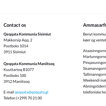
Contact os
Ammasarfi
Qeqqata Kommunia Sisimiut
Benyt kommun
Makkorsip Aqq. 2
køer og ventet
Postboks 1014
Ataasinngorn
3911 Sisimiut
Marlunngorn
Pinqasunngo
Qeqqata Kommunia Maniitsoq
Sisamanngor
Kuuttartoq B1077
Tallimanngor
Postboks 100
Weekendi ma
3912 Maniitsoq
Abningstidern
E-mail
qeqqata@qeqqata.gl
telefoniske h
Telefon (+299) 70 21 00