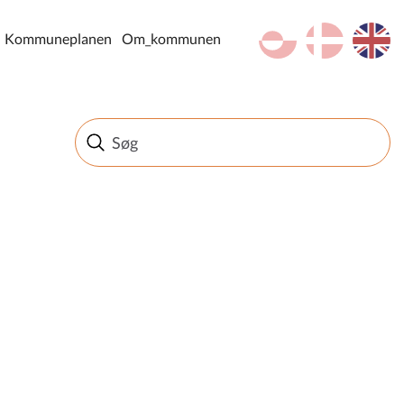
kl-GL
da
en
Kommuneplanen
Om_kommunen