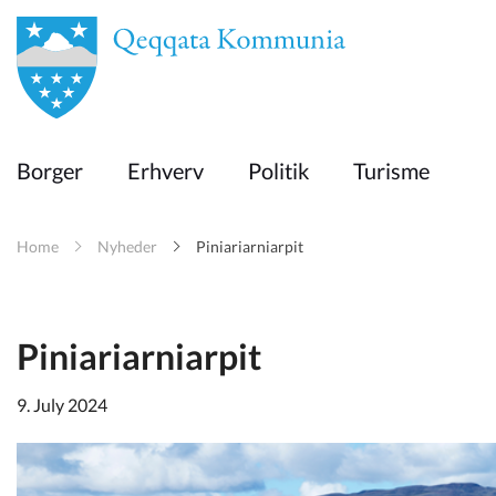
en
Borger
Borger
Erhverv
Politik
Turisme
Erhverv
Home
Nyheder
Piniariarniarpit
Politik
Turisme
Piniariarniarpit
9. July 2024
Kommuneplanen