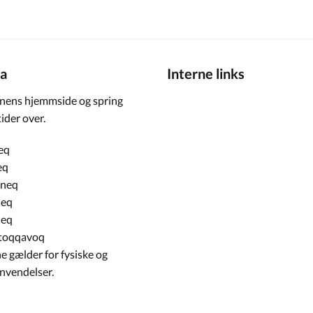
a
Interne links
ens hjemmside og spring
ider over.
eq
eq
rneq
neq
neq
toqqavoq
e gælder for fysiske og
envendelser.