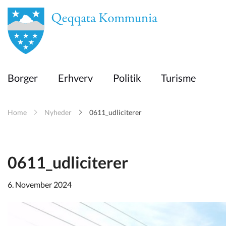
en
Borger
Borger
Erhverv
Politik
Turisme
Erhverv
Home
Nyheder
0611_udliciterer
Politik
Turisme
0611_udliciterer
6. November 2024
Kommuneplanen