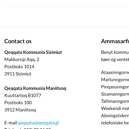
Contact os
Ammasarfi
Qeqqata Kommunia Sisimiut
Benyt kommun
Makkorsip Aqq. 2
køer og ventet
Postboks 1014
Ataasinngorn
3911 Sisimiut
Marlunngorn
Pinqasunngo
Qeqqata Kommunia Maniitsoq
Sisamanngor
Kuuttartoq B1077
Tallimanngor
Postboks 100
Weekendi ma
3912 Maniitsoq
Abningstidern
E-mail
qeqqata@qeqqata.gl
telefoniske h