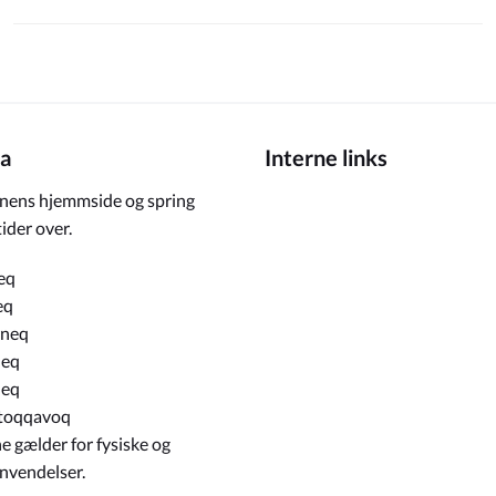
a
Interne links
ens hjemmside og spring
ider over.
eq
eq
rneq
neq
neq
toqqavoq
e gælder for fysiske og
envendelser.