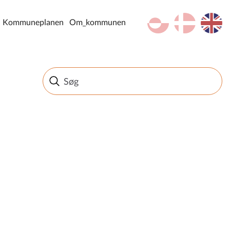
kl-GL
da
en
Kommuneplanen
Om_kommunen