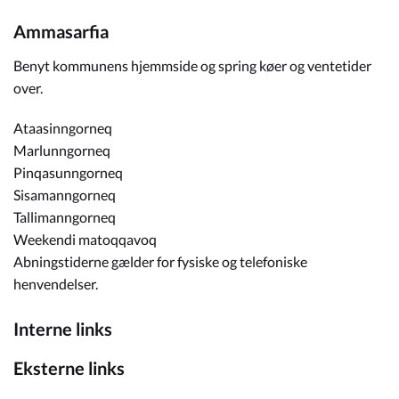
Ammasarfia
Benyt kommunens hjemmside og spring køer og ventetider
over.
Ataasinngorneq
Marlunngorneq
Pinqasunngorneq
Sisamanngorneq
Tallimanngorneq
Weekendi matoqqavoq
Abningstiderne gælder for fysiske og telefoniske
henvendelser.
Interne links
Eksterne links