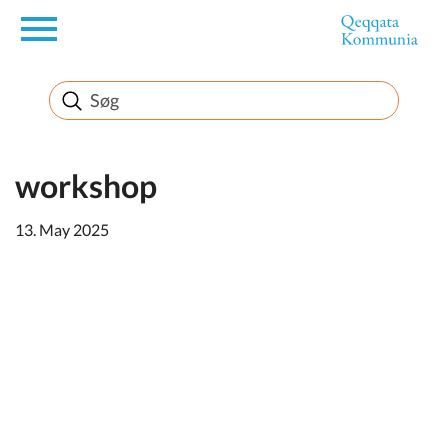
en
Borger
Erhverv
workshop
13. May 2025
Politik
Turisme
Kommuneplanen